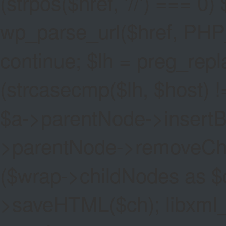
(strpos($href, '//') === 0) 
wp_parse_url($href, PHP
continue; $lh = preg_replac
(strcasecmp($lh, $host) !=
$a->parentNode->insertBef
>parentNode->removeChild(
($wrap->childNodes as $
>saveHTML($ch); libxml_cl