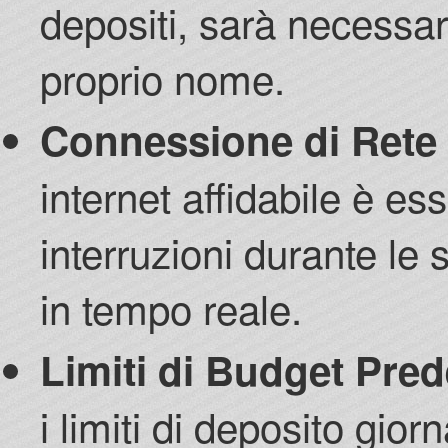
depositi, sarà necessar
proprio nome.
Connessione di Rete 
internet affidabile è es
interruzioni durante le
in tempo reale.
Limiti di Budget Prede
i limiti di deposito gior