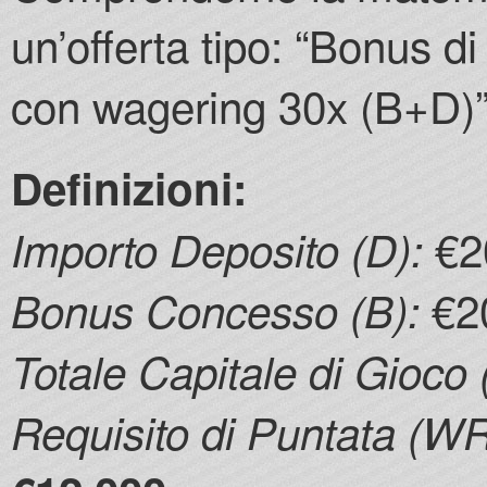
un’offerta tipo: “Bonus 
con wagering 30x (B+D)”
Definizioni:
Importo Deposito (D):
€2
Bonus Concesso (B):
€20
Totale Capitale di Gioco 
Requisito di Puntata (WR