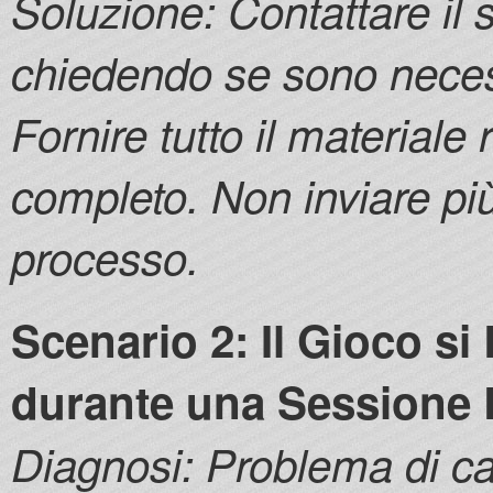
Soluzione: Contattare il 
chiedendo se sono necess
Fornire tutto il materiale 
completo. Non inviare più 
processo.
Scenario 2: Il Gioco si
durante una Sessione 
Diagnosi:
Problema di cac