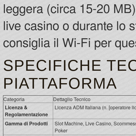
leggera (circa 15-20 MB)
live casino o durante lo s
consiglia il Wi-Fi per que
SPECIFICHE TE
PIATTAFORMA
Categoria
Dettaglio Tecnico
Licenza &
Licenza ADM Italiana (n. [operatore li
Regolamentazione
Gamma di Prodotti
Slot Machine, Live Casino, Scommesse
Poker