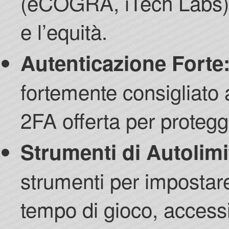
(eCOGRA, iTech Labs) c
e l’equità.
Autenticazione Forte
fortemente consigliato a
2FA offerta per protegg
Strumenti di Autolimi
strumenti per impostare 
tempo di gioco, accessi