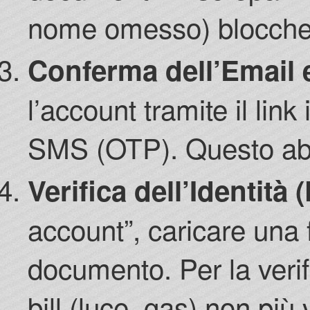
nome omesso) blocchera
Conferma dell’Email e
l’account tramite il link
SMS (OTP). Questo abili
Verifica dell’Identità 
account”, caricare una 
documento. Per la verific
bill (luce, gas) non più