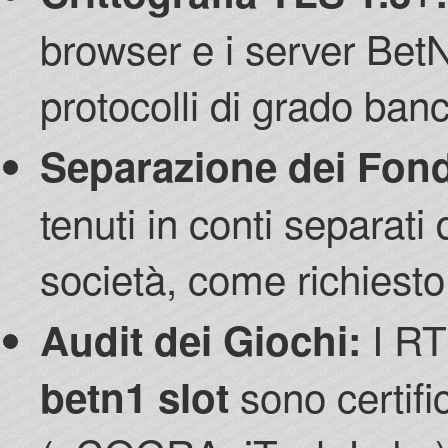
browser e i server BetN
protocolli di grado banc
Separazione dei Fond
tenuti in conti separati 
società, come richiest
I RT
Audit dei Giochi:
sono certific
betn1 slot