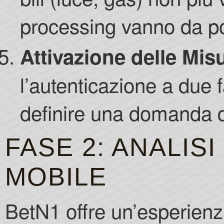
processing vanno da po
Attivazione delle Mis
l’autenticazione a due f
definire una domanda d
FASE 2: ANALIS
MOBILE
BetN1 offre un’esperienz