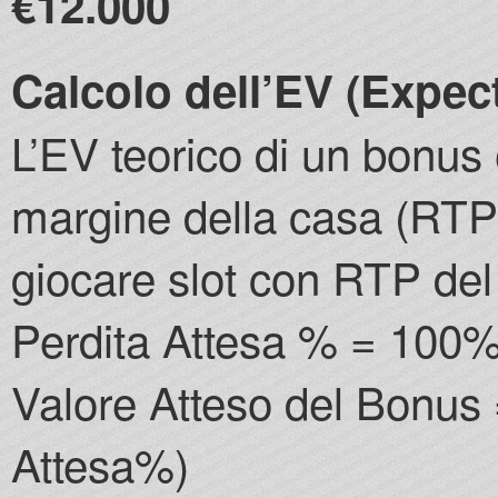
€12.000
Calcolo dell’EV (Expec
L’EV teorico di un bonus
margine della casa (RT
giocare slot con RTP de
Perdita Attesa % = 100
Valore Atteso del Bonus
Attesa%)