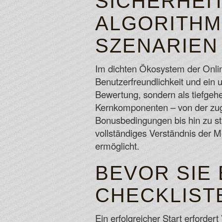
SICHERHEI
ALGORITHME
SZENARIEN
Im dichten Ökosystem der Onlin
Benutzerfreundlichkeit und ein u
Bewertung, sondern als tiefgehen
Kernkomponenten – von der zugr
Bonusbedingungen bis hin zu str
vollständiges Verständnis der 
ermöglicht.
BEVOR SIE 
CHECKLIST
Ein erfolgreicher Start erforder