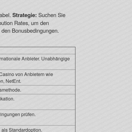
tabel.
Strategie:
Suchen Sie
ibution Rates, um den
 in den Bonusbedingungen.
ernationale Anbieter. Unabhängige
e Casino von Anbietern wie
on, NetEnt.
gsmethode.
ikation.
dingungen prüfen.
als Standardoption.