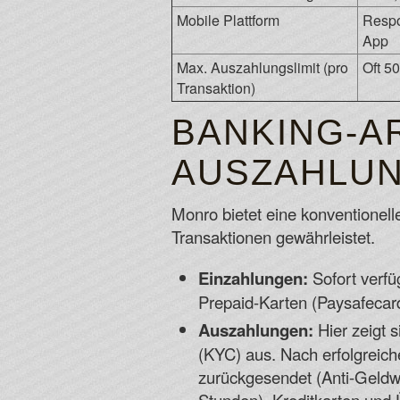
Mobile Plattform
Respo
App
Max. Auszahlungslimit (pro
Oft 5
Transaktion)
BANKING-AR
AUSZAHLU
Monro bietet eine konventionelle
Transaktionen gewährleistet.
Einzahlungen:
Sofort verfüg
Prepaid-Karten (Paysafecar
Auszahlungen:
Hier zeigt s
(KYC) aus. Nach erfolgreic
zurückgesendet (Anti-Geldwä