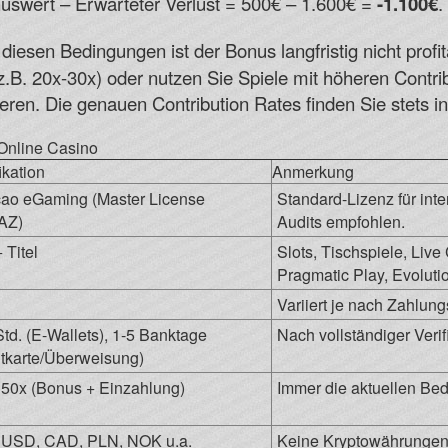
swert – Erwarteter Verlust = 500€ – 1.600€ =
-1.100€
.
diesen Bedingungen ist der Bonus langfristig nicht profi
z.B. 20x-30x) oder nutzen Sie Spiele mit höheren Contr
ieren. Die genauen Contribution Rates finden Sie stets
 Online Casino
ikation
Anmerkung
ao eGaming (Master License
Standard-Lizenz für int
AZ)
Audits empfohlen.
 Titel
Slots, Tischspiele, Liv
Pragmatic Play, Evoluti
Variiert je nach Zahlun
Std. (E-Wallets), 1-5 Banktage
Nach vollständiger Verif
itkarte/Überweisung)
 50x (Bonus + Einzahlung)
Immer die aktuellen Be
USD, CAD, PLN, NOK u.a.
Keine Kryptowährungen 