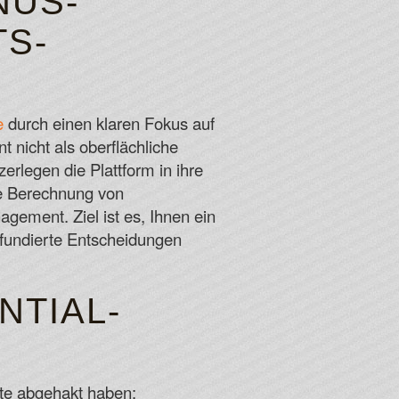
NUS-
TS-
or Free Spins 2026
 a peaceful soundtrack and fitting animations.
 win carries an ever-increasing multiplier.
e
durch einen klaren Fokus auf
da
 nicht als oberflächliche
erlegen die Plattform in ihre
se Berechnung von
gement. Ziel ist es, Ihnen ein
 fundierte Entscheidungen
NTIAL-
nkte abgehakt haben: