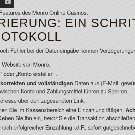
 Features des Monro Online Casinos.
RIERUNG: EIN SCHRI
ROTOKOLL
, doch Fehler bei der Dateneingabe können Verzögerunge
en Website von Monro.
“ oder „Konto erstellen“.
t
korrekten und vollständigen
Daten aus (E-Mail, gewü
ischen Konto und Zahlungsmittel führen zu Sperren.
Adresse über den zugesandten Link.
en Sie im Kassenzbereich eine Einzahlung tätigen.
Ach
eben Sie ihn ein,
bevor
Sie die Transaktion abschließen
ch erfolgreicher Einzahlung i.d.R. sofort gutgeschrieb