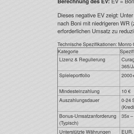
Berechnung des EV:
EV = Bonu
Dieses negative EV zeigt: Unter 
nach Boni mit niedrigeren WR (
erforderlichen Umsatz zu reduz
Technische Spezifikationen: Monro
Kategorie
Spezif
Lizenz & Regulierung
Curaç
365/J
Spieleportfolio
2000+
Mindesteinzahlung
10 €
Auszahlungsdauer
0-24 
(Kred
Bonus-Umsatzanforderung
35x –
(Typisch)
Unterstützte Währungen
EUR, 