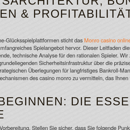
TSARCHITEKTUR, BO
CASINOS
N & PROFITABILITÄ
Gijon Casino No Deposit Bonus Codes F
The game has a pleasant atmosphere with
Online Casino Slot Canada
On top of that, each additional Avalanche
e-Glücksspielplattformen sticht das
Monro casino onlin
Casino Promo Codes No Deposit Cana
mfangreiches Spielangebot hervor. Dieser Leitfaden dient
de, technische Analyse für den rationalen Spieler. Wir z
undeliegenden Sicherheitsinfrastruktur über die präzi
ategischen Überlegungen für langfristiges Bankroll-Mana
Mechanismen des casino monro zu vermitteln, das Ihnen
BEGINNEN: DIE ESSE
E
t Vorbereitung. Stellen Sie sicher, dass Sie folgende Pu