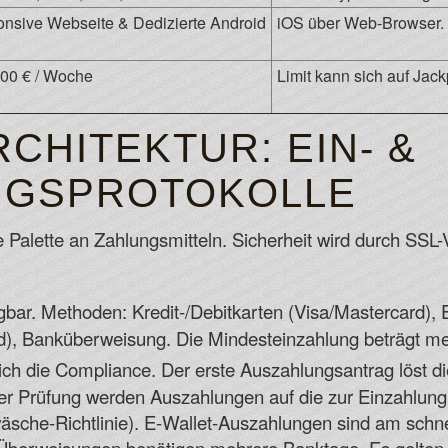
nsive Webseite & Dedizierte Android
iOS über Web-Browser.
000 € / Woche
Limit kann sich auf Jac
CHITEKTUR: EIN- &
NGSPROTOKOLLE
 Palette an Zahlungsmitteln. Sicherheit wird durch SSL-V
bar. Methoden: Kredit-/Debitkarten (Visa/Mastercard), E-W
d), Banküberweisung. Die Mindesteinzahlung beträgt me
ich die Compliance. Der erste Auszahlungsantrag löst die
her Prüfung werden Auszahlungen auf die zur Einzahlu
sche-Richtlinie). E-Wallet-Auszahlungen sind am schnel