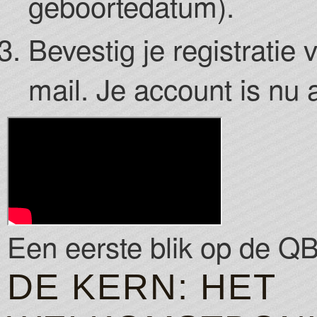
geboortedatum).
Bevestig je registratie 
mail. Je account is nu a
Een eerste blik op de Q
DE KERN: HET