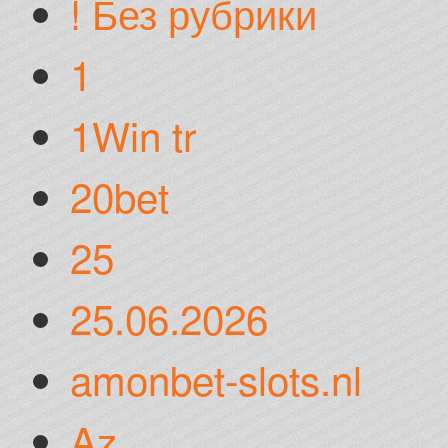
! Без рубрики
1
1Win tr
20bet
25
25.06.2026
amonbet-slots.nl
Az