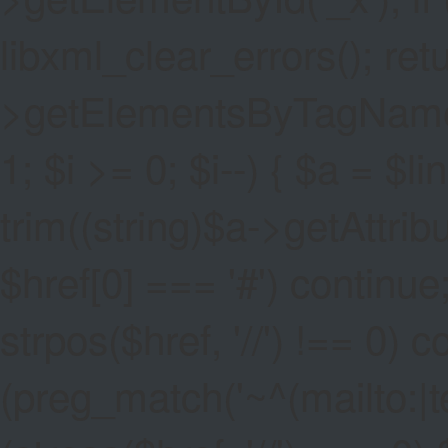
libxml_clear_errors(); ret
>getElementsByTagName('a
1; $i >= 0; $i--) { $a = $l
trim((string)$a->getAttribute
$href[0] === '#') continue;
strpos($href, '//') !== 0) c
(preg_match('~^(mailto:|tel