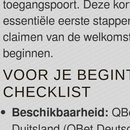
toegangspoort. Deze kort
essentiële eerste stappen
claimen van de welkomst
beginnen.
VOOR JE BEGIN
CHECKLIST
QBet
Beschikbaarheid:
Duitsland (QBet Deutsc