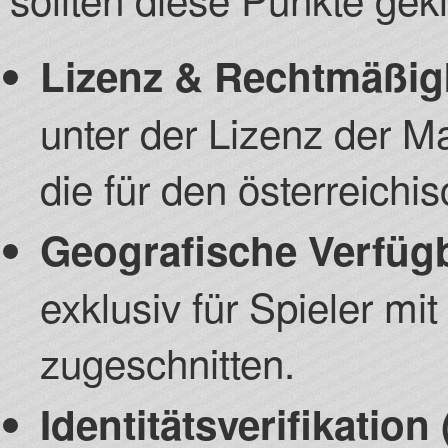
Lizenz & Rechtmäßigk
unter der Lizenz der M
die für den österreichi
Geografische Verfügb
exklusiv für Spieler mi
zugeschnitten.
Identitätsverifikation