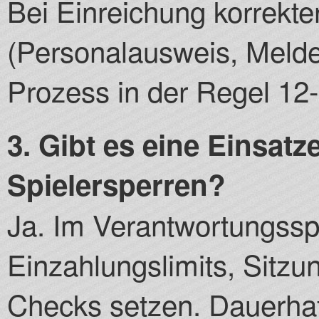
Bei Einreichung korrekt
(Personalausweis, Melde
Prozess in der Regel 12
3. Gibt es eine Einsat
Spielersperren?
Ja. Im Verantwortungssp
Einzahlungslimits, Sitzun
Checks setzen. Dauerhaf