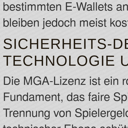
bestimmten E-Wallets anf
bleiben jedoch meist kos
SICHERHEITS-D
TECHNOLOGIE 
Die MGA-Lizenz ist ein r
Fundament, das faire Spi
Trennung von Spielergeld
technischer Ebene schüt