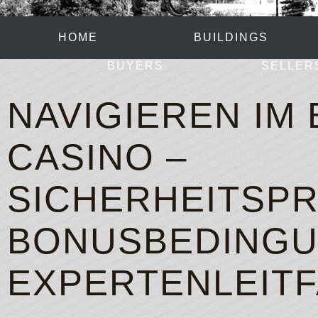
REAL MON
HOME
BUILDINGS
Casino Pour Mobil
BUYERS
SELLER
You can play in a 
technology in place
NAVIGIEREN IM
Top Slots Games
The wise monkey is
CASINO –
multiplier that inc
The community card
the following table.
SICHERHEITSP
CAN YOU 
BONUSBEDINGU
Free No Deposit 
Keep in mind that i
EXPERTENLEIT
on your device may
Online Gambling 