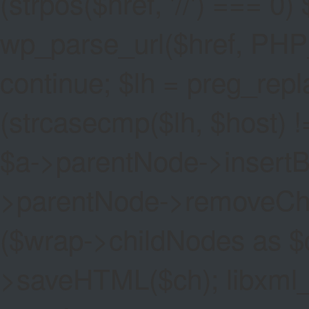
(strpos($href, '//') === 0) 
wp_parse_url($href, PHP
continue; $lh = preg_replac
(strcasecmp($lh, $host) !=
$a->parentNode->insertBef
>parentNode->removeChild(
($wrap->childNodes as $
>saveHTML($ch); libxml_cl