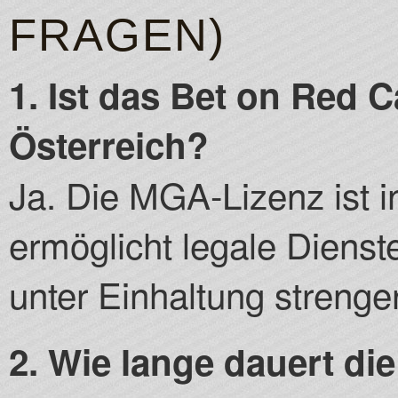
FRAGEN)
1. Ist das Bet on Red C
Österreich?
Ja. Die MGA-Lizenz ist 
ermöglicht legale Dienste
unter Einhaltung strenge
2. Wie lange dauert di