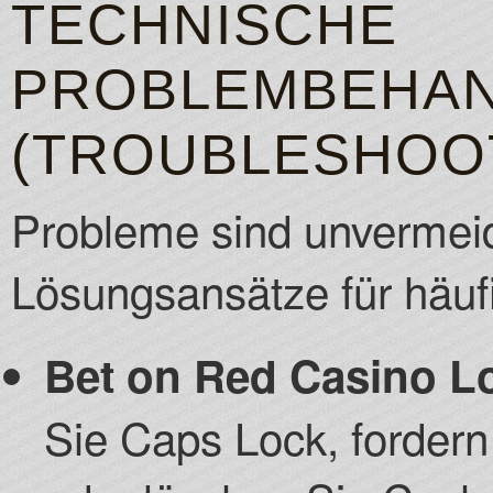
TECHNISCHE
PROBLEMBEHA
(TROUBLESHOO
Probleme sind unvermeidl
Lösungsansätze für häuf
Bet on Red Casino Lo
Sie Caps Lock, fordern