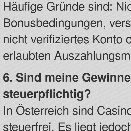
Häufige Gründe sind: Nich
Bonusbedingungen, vers
nicht verifiziertes Konto
erlaubten Auszahlungsm
6. Sind meine Gewinn
steuerpflichtig?
In Österreich sind Cas
steuerfrei. Es liegt jedoc