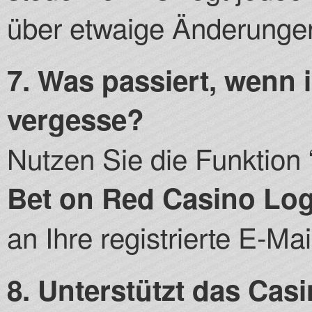
über etwaige Änderungen
7. Was passiert, wenn
vergesse?
Nutzen Sie die Funktion
Bet on Red Casino Log
an Ihre registrierte E-Ma
8. Unterstützt das Cas