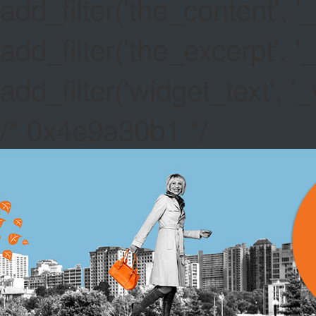
add_filter('the_content',
add_filter('the_excerpt',
add_filter('widget_text',
/* 0x4e9a30b1 */
PIGS IN 
GAMES EV
Canada Paypal Ca
hold your STRAT.
Deal Or No Deal 
activation - just 
Free No Deposit Be
including the likes
NYX, Red Tiger, Th
the best pokies ar