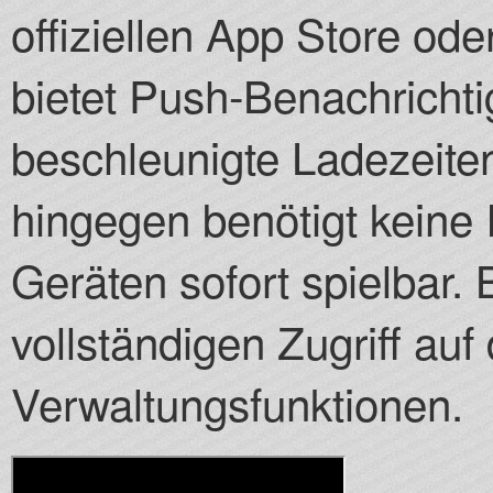
offiziellen App Store o
bietet Push-Benachrichti
beschleunigte Ladezeite
hingegen benötigt keine I
Geräten sofort spielbar.
vollständigen Zugriff auf
Verwaltungsfunktionen.