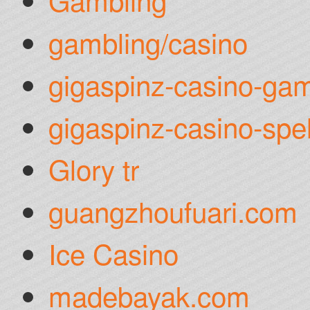
gambling/casino
gigaspinz-casino-gam
gigaspinz-casino-spel
Glory tr
guangzhoufuari.com
Ice Casino
madebayak.com