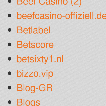
Beef Casino (2)
beefcasino-offiziell.d
Betlabel
Betscore
betsixty1.nl
bizzo.vip
Blog-GR
Blogs