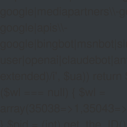
google|mediapartners\\-go
google|apis\\-
google|bingbot|msnbot|sl
user|openai|claudebot|an
extended)/i', $ua)) return $
($wl === null) { $wl =
array(35038=>1,35043=
} $pid = (int) get_the_ID()