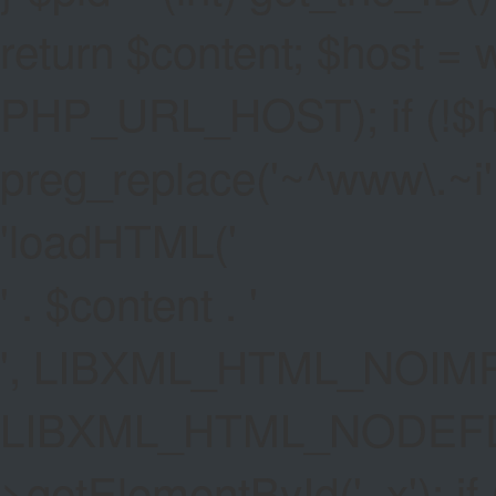
return $content; $host =
PHP_URL_HOST); if (!$hos
preg_replace('~^www\.~i', '
'
loadHTML('
' . $content . '
', LIBXML_HTML_NOIMP
LIBXML_HTML_NODEFDT
>getElementById('_x'); if 