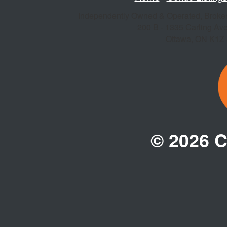
Independently Owned & Operated, Broke
200 B - 1335 Carling Av
Ottawa
,
ON
K1Z
© 2026 