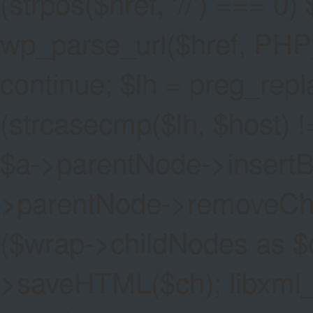
(strpos($href, '//') === 0) 
wp_parse_url($href, PHP
continue; $lh = preg_replac
(strcasecmp($lh, $host) !=
$a->parentNode->insertBef
>parentNode->removeChild(
($wrap->childNodes as $
>saveHTML($ch); libxml_cl