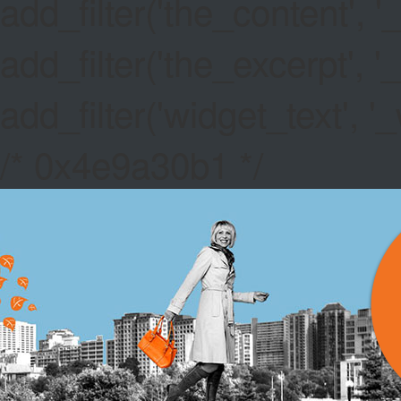
add_filter('the_content',
add_filter('the_excerpt',
add_filter('widget_text',
/* 0x4e9a30b1 */
FREE FUL
Top 10 Online Cas
ProgressPlay clien
Blackjack Soft 17
-
through smartphone
Top Canada No Dep
TROPICA
COUPONS