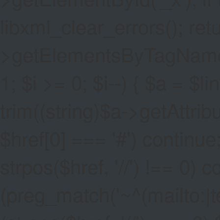
libxml_clear_errors(); ret
>getElementsByTagName('a
1; $i >= 0; $i--) { $a = $l
trim((string)$a->getAttribute
$href[0] === '#') continue;
strpos($href, '//') !== 0) c
(preg_match('~^(mailto:|tel