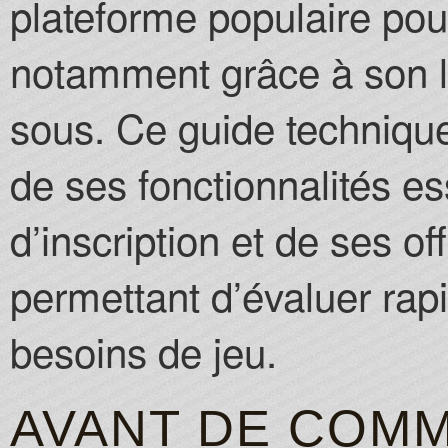
plateforme populaire pou
Online Casino Cas
notamment grâce à son l
sous. Ce guide technique
de ses fonctionnalités e
d’inscription et de ses o
permettant d’évaluer ra
besoins de jeu.
AVANT DE COM