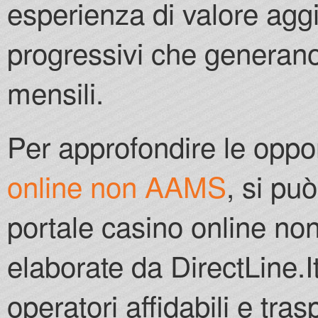
esperienza di valore aggi
progressivi che generano 
mensili.
Per approfondire le oppo
online non AAMS
, si pu
portale casino online no
elaborate da DirectLine.It
operatori affidabili e tra