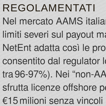
REGOLAMENTATI
Nel mercato AAMS italiano
limiti severi sul payout 
NetEnt adatta così le pr
consentito dal regulator 
tra 96‑97%). Nei “non‑AA
sfrutta licenze offshore pe
€15 milioni senza vincoli r