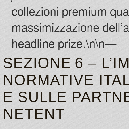
collezioni premium qua
massimizzazione dell’ac
headline prize.\n\n—
SEZIONE 6 – L’
NORMATIVE ITA
E SULLE PARTN
NETENT