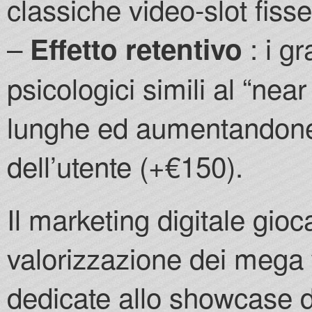
classiche video-slot fisse
–
: i gr
Effetto retentivo
psicologici simili al “nea
lunghe ed aumentandone 
dell’utente (+€150).
Il marketing digitale gioc
valorizzazione dei mega 
dedicate allo showcase de