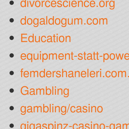
divorcescience.org
dogaldogum.com
Education
equipment-statt-powe
femdershaneleri.com.
Gambling
gambling/casino
gigaspinz-casino-gam