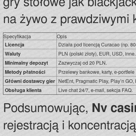
gry stołowe jak blackjack
na żywo z prawdziwymi k
Specyfikacja
Opis
Licencja
Działa pod licencją Curacao (np. 8
Waluty
PLN (polski złoty), EUR, USD, inne.
Minimalny depozyt
Zazwyczaj od 20 PLN.
Metody płatności
Przelewy bankowe, karty, e-portfele (
Główni dostawcy gier
NetEnt, Pragmatic Play, Play’n GO,
Obsługa klienta
Live chat 24/7, e-mail, sekcja FAQ.
Podsumowując,
Nv cas
rejestracją i koncentrac