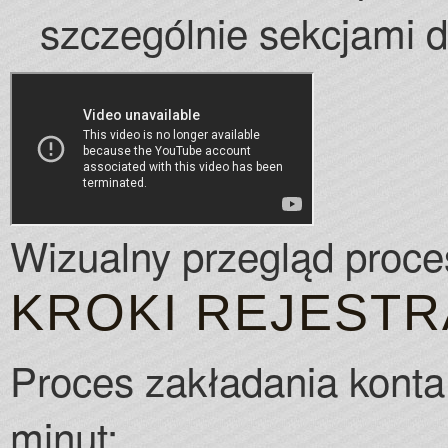
szczególnie sekcjami 
Wizualny przegląd proce
KROKI REJESTR
Proces zakładania konta j
minut: