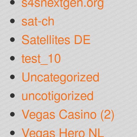
s4snextgen.org
sat-ch
Satellites DE
test_10
Uncategorized
uncotigorized
Vegas Casino (2)
Vegas Hero NL