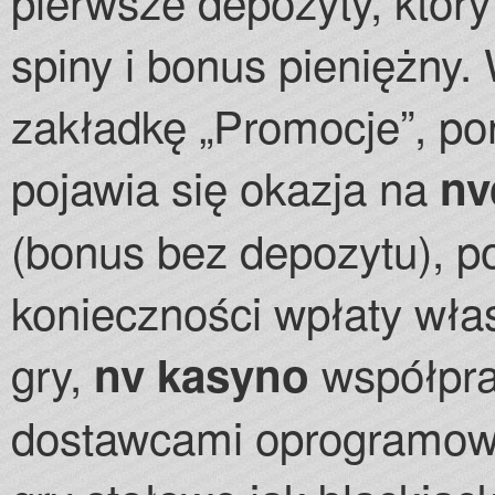
pierwsze depozyty, któ
spiny i bonus pieniężny.
zakładkę „Promocje”, p
pojawia się okazja na
nv
(bonus bez depozytu), p
konieczności wpłaty włas
gry,
współpra
nv kasyno
dostawcami oprogramowan