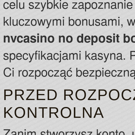
celu szybkie zapoznanie 
included.
Online Casino Can
kluczowymi bonusami, w
nvcasino no deposit b
specyfikacjami kasyna. 
Ci rozpocząć bezpieczną
PRZED ROZPOCZ
KONTROLNA
Zanim stworzysz konto, u