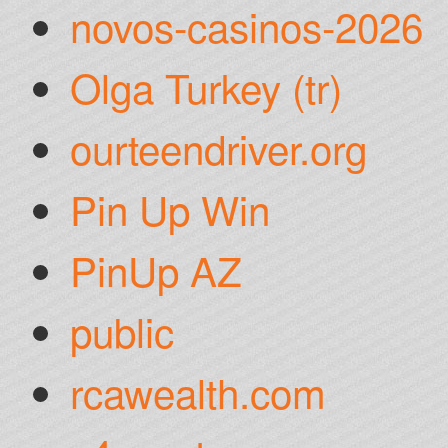
novos-casinos-2026
Olga Turkey (tr)
ourteendriver.org
Pin Up Win
PinUp AZ
public
rcawealth.com