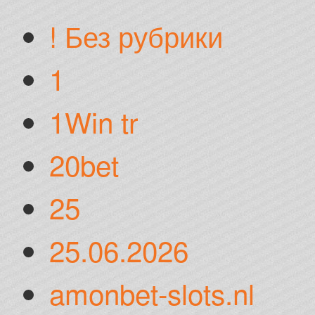
! Без рубрики
1
1Win tr
20bet
25
25.06.2026
amonbet-slots.nl