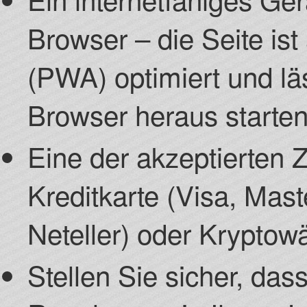
Browser – die Seite is
(PWA) optimiert und lä
Browser heraus starten
Eine der akzeptierten
Kreditkarte (Visa, Maste
Neteller) oder Kryptow
Stellen Sie sicher, das