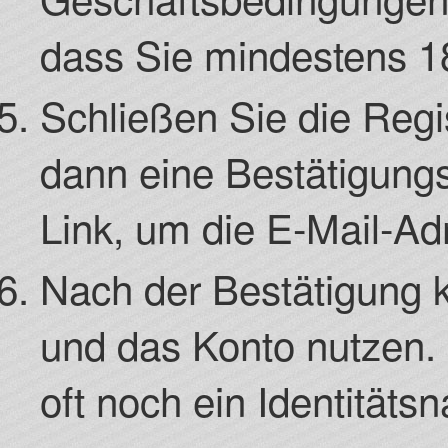
dass Sie mindestens 18
Schließen Sie die Regis
dann eine Bestätigungs
Link, um die E-Mail-Adr
Nach der Bestätigung 
und das Konto nutzen. 
oft noch ein Identitätsn