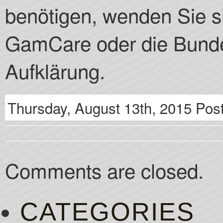
benötigen, wenden Sie s
GamCare oder die Bundes
Aufklärung.
Thursday, August 13th, 2015 Pos
Comments are closed.
CATEGORIES