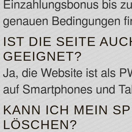
Einzahlungsbonus bis zu 
genauen Bedingungen fin
IST DIE SEITE AU
GEEIGNET?
Ja, die Website ist als P
auf Smartphones und Tab
KANN ICH MEIN S
LÖSCHEN?