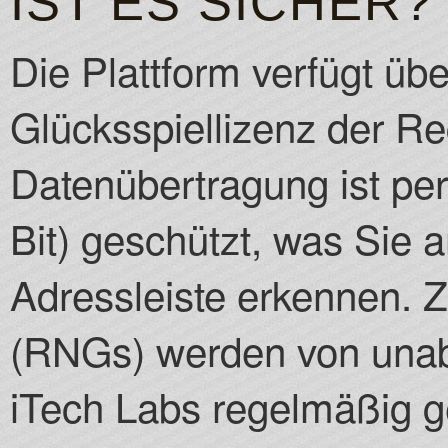
IST ES SICHER?
Die Plattform verfügt übe
Glücksspiellizenz der R
Datenübertragung ist pe
Bit) geschützt, was Sie 
Adressleiste erkennen. 
(RNGs) werden von unab
iTech Labs regelmäßig ge