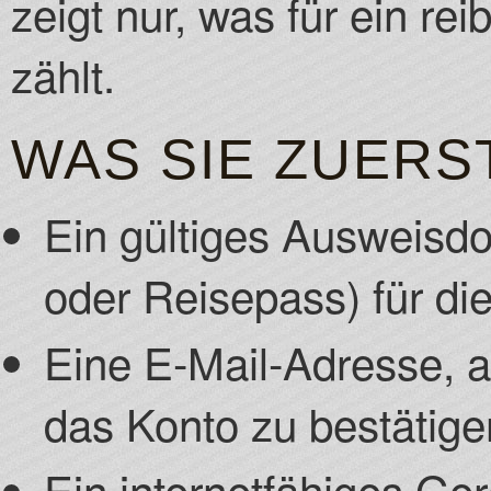
zeigt nur, was für ein re
Sugarhouse Casino 
in the industry.
zählt.
Free Online Casino
WAS SIE ZUERS
Ein gültiges Ausweisd
oder Reisepass) für di
Eine E-Mail-Adresse, a
das Konto zu bestätige
Ein internetfähiges Ger