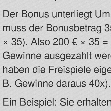
Der Bonus unterliegt Um
muss der Bonusbetrag 3
× 35). Also 200 € × 35 =
Gewinne ausgezahlt wer
haben die Freispiele ei
B. Gewinne daraus 40x).
Ein Beispiel: Sie erhalt