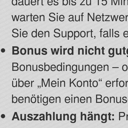
dauert es bis zu 15 Mi
warten Sie auf Netzwer
Sie den Support, falls 
Bonus wird nicht gut
Bonusbedingungen – oft
über „Mein Konto“ erfo
benötigen einen Bonus
Pr
Auszahlung hängt: