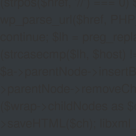
(strpos($href, '//') === 0) 
wp_parse_url($href, PHP
continue; $lh = preg_replac
(strcasecmp($lh, $host) !=
$a->parentNode->insertBef
>parentNode->removeChild(
($wrap->childNodes as $
>saveHTML($ch); libxml_cl