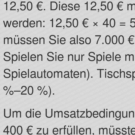
12,50 €. Diese 12,50 €
werden: 12,50 € × 40 = 
müssen Sie also 7.000 €
Spielen Sie nur Spiele mi
Spielautomaten). Tischsp
%–20 %).
Um die Umsatzbedingun
400 € zu erfüllen, müsste