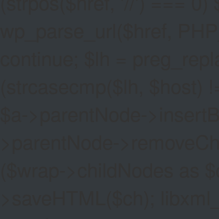
(strpos($href, '//') === 0) 
wp_parse_url($href, PHP
continue; $lh = preg_replac
(strcasecmp($lh, $host) !=
$a->parentNode->insertBef
>parentNode->removeChild(
($wrap->childNodes as $
>saveHTML($ch); libxml_cl