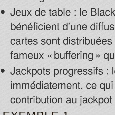
Jeux de table : le Black
bénéficient d’une diffus
cartes sont distribuées
fameux « buffering » qu
Jackpots progressifs : 
immédiatement, ce qui
contribution au jackpot