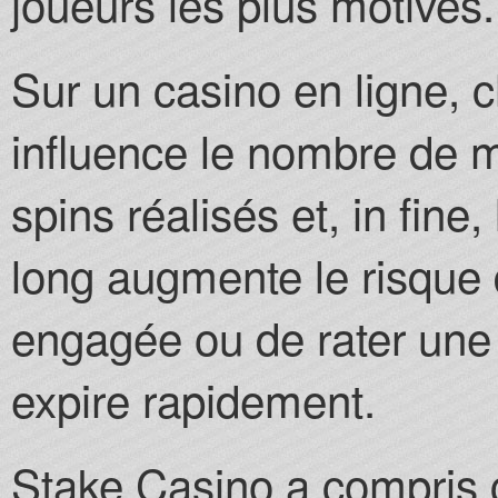
joueurs les plus motivés.
Sur un casino en ligne, 
influence le nombre de 
spins réalisés et, in fine,
long augmente le risque
engagée ou de rater une 
expire rapidement.
Stake Casino a compris 