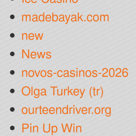
madebayak.com
new
News
novos-casinos-2026
Olga Turkey (tr)
ourteendriver.org
Pin Up Win