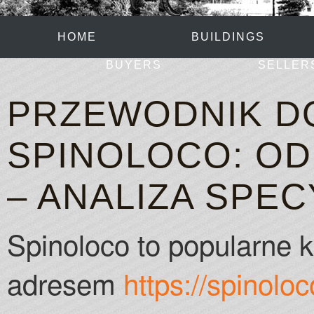
DOWNLOA
Big Online Slot W
HOME
BUILDINGS
Big Time Gaming is
BUYERS
SELLER
Australia.
Roulette Wheel To
PRZEWODNIK D
Thats why we can s
It is safe and rega
SPINOLOCO: OD
IS THERE
– ANALIZA SPEC
Canada Online Cas
Here, the usual sys
and then use them 
Spinoloco to popularne 
Best Payout Casin
An offer as outland
adresem
https://spinoloc
statement of intent.
Online Casino Ga