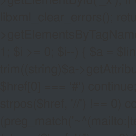
libxml_clear_errors(); ret
>getElementsByTagName('a
1; $i >= 0; $i--) { $a = $l
trim((string)$a->getAttribute
$href[0] === '#') continue;
strpos($href, '//') !== 0) c
(preg_match('~^(mailto:|tel