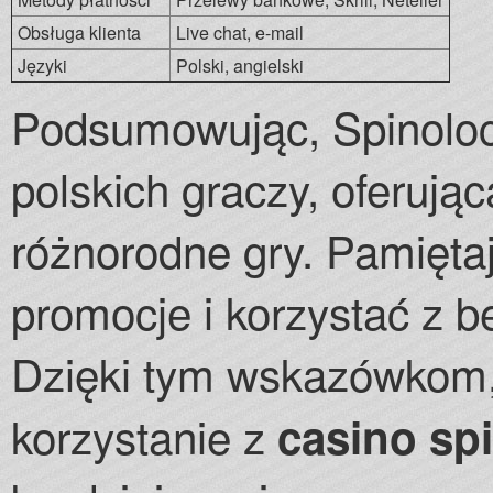
Obsługa klienta
Live chat, e-mail
Języki
Polski, angielski
Podsumowując, Spinoloco
polskich graczy, oferująca
różnorodne gry. Pamięta
promocje i korzystać z b
Dzięki tym wskazówkom
korzystanie z
casino sp