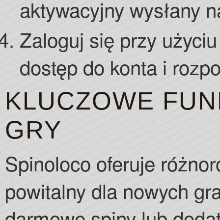
aktywacyjny wysłany n
Zaloguj się przy użyci
dostęp do konta i rozp
KLUCZOWE FUNK
GRY
Spinoloco oferuje różno
powitalny dla nowych gra
darmowe spiny lub dodat