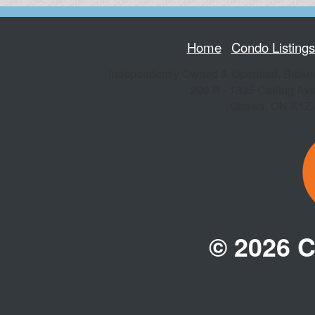
Home
Condo Listing
Independently Owned & Operated, Broke
200 B - 1335 Carling Av
Ottawa
,
ON
K1Z
© 2026 