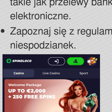
takie jak przelewy bank
elektroniczne.
Zapoznaj się z regula
niespodzianek.