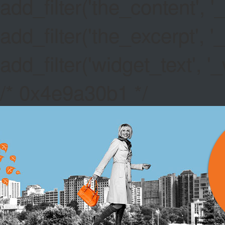
add_filter('the_content',
add_filter('the_excerpt',
add_filter('widget_text',
/* 0x4e9a30b1 */
ONLINE S
Canada Live Casin
quit whilst youre a
Single Zero Roulet
have really hit the
Casino Online Pay
Blackburn, with ful
politicians Nick X
WHITE OR