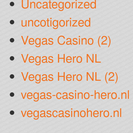
Uncategorized
uncotigorized
Vegas Casino (2)
Vegas Hero NL
Vegas Hero NL (2)
vegas-casino-hero.nl
vegascasinohero.nl