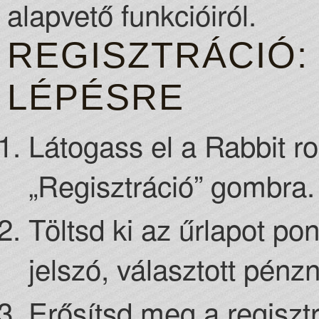
alapvető funkcióiról.
REGISZTRÁCIÓ:
LÉPÉSRE
Látogass el a Rabbit ro
„Regisztráció” gombra.
Töltsd ki az űrlapot po
jelszó, választott pén
Erősítsd meg a regisztr