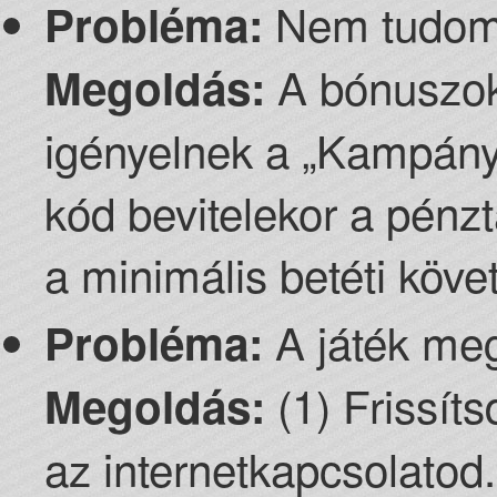
Nem tudom a
Probléma:
A bónuszok 
Megoldás:
igényelnek a „Kampány
kód bevitelekor a pénzt
a minimális betéti köve
A játék meg
Probléma:
(1) Frissíts
Megoldás:
az internetkapcsolatod.