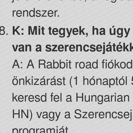
rendszer.
K: Mit tegyek, ha úg
van a szerencsejáték
A: A Rabbit road fiókod
önkizárást (1 hónaptól 
keresd fel a Hungaria
HN) vagy a Szerencsejá
programját.