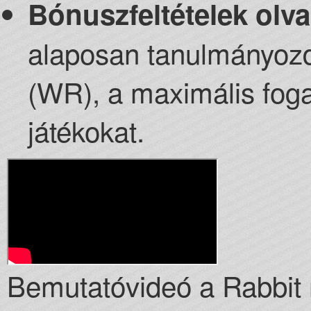
Bónuszfeltételek olv
alaposan tanulmányozd
(WR), a maximális fogad
játékokat.
Bemutatóvideó a Rabbit r