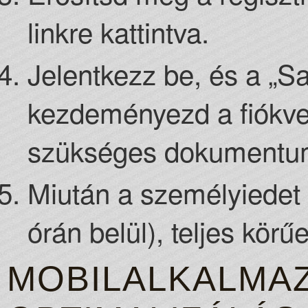
linkre kattintva.
Jelentkezz be, és a „S
kezdeményezd a fiókveri
szükséges dokumentu
Miután a személyiedet e
órán belül), teljes kör
MOBILALKALMAZ