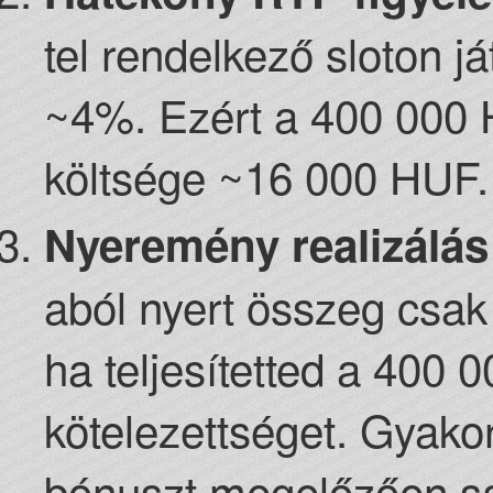
tel rendelkező sloton j
~4%. Ezért a 400 000 
költsége ~16 000 HUF.
Nyeremény realizálás 
aból nyert összeg csak 
ha teljesítetted a 400
kötelezettséget. Gyakor
bónuszt megelőzően sa