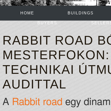
POKIE SP
Free Bet Deposit
HOME
BUILDINGS
The company is wel
BUYERS
SELLER
Odds Of Roulette
However, fans of th
RABBIT ROAD 
the passage of HB
The machine requir
MESTERFOKON: 
DAIWA BL
TECHNIKAI ÚTM
Slots For Money
They are also very
with valuable info
AUDITTAL
Online Mobile Cas
The following detai
A
Rabbit road
egy dinami
Top 3 Blackjack