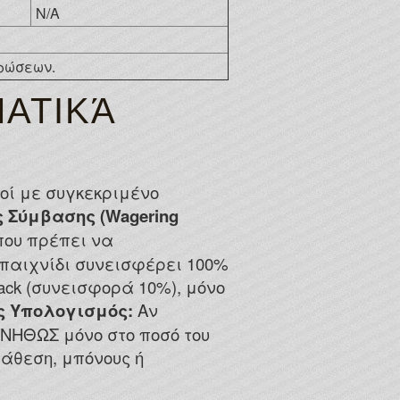
N/A
ερώσεων.
ΑΤΙΚΆ
οί με συγκεκριμένο
 Σύμβασης (Wagering
που πρέπει να
ο παιχνίδι συνεισφέρει 100%
jack (συνεισφορά 10%), μόνο
ς Υπολογισμός:
Αν
ΥΝΗΘΩΣ μόνο στο ποσό του
ατάθεση, μπόνους ή