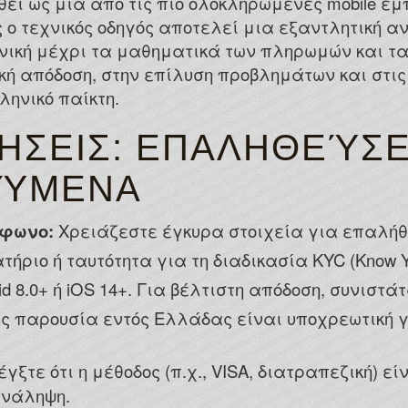
ί ως μια από τις πιο ολοκληρωμένες mobile εμπει
Celsius Casino No Deposit Bonus Codes
ς ο τεχνικός οδηγός αποτελεί μια εξαντλητική 
Upon accessing 777Stakes Casino, Austral
τονική μέχρι τα μαθηματικά των πληρωμών και 
of games.
ή απόδοση, στην επίλυση προβλημάτων και στις
Canada Slots Online Free
ληνικό παίκτη.
The venue is seen as outdated by some,
ΉΣΕΙΣ: ΕΠΑΛΗΘΕΎΣΕ
cautiously resulting in lower incomes.
Free Fun Slots
ΟΎΜΕΝΑ
έφωνο:
Χρειάζεστε έγκυρα στοιχεία για επαλή
τήριο ή ταυτότητα για τη διαδικασία KYC (Know Yo
id 8.0+ ή iOS 14+. Για βέλτιστη απόδοση, συνιστά
ς παρουσία εντός Ελλάδας είναι υποχρεωτική γ
γξτε ότι η μέθοδος (π.χ., VISA, διατραπεζική) ε
ανάληψη.