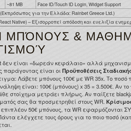
~81 MB
Face ID/Touch ID Login, Widget Support
. (Εκπρόσωπος για την Ελλάδα: Rainbet Greece Ltd.)
(React Native) – Εξισορροπεί απόδοση και ευελιξία ενημ
Ή ΜΠΌΝΟΥΣ & ΜΑΘΗΜ
ΓΙΣΜΟΎ
nbet δεν είναι «δωρεάν κεφάλαιο» αλλά μηχανισμ
ος παράγοντας είναι οι
Προϋποθέσεις Σταδιακής
ειγμα: Λάβετε μπόνους 100€ με WR 35x. Το ποσό 
άληψη είναι: 100€ (μπόνους) x 35 = 3.500€. Αν τ
ε κάθε στοίχημα μετράει πλήρως. Αν παίξετε black
χήματός σας θα προσμετρηθεί στους WR.
Κρίσιμο
 επιπλέον 50€ μπόνους, τα WR εφαρμόζονται Σ
. Πάντα ελέγχετε τους όρους για το ποιο ποσό (κ
ται.