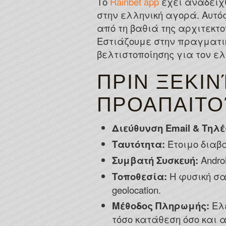
Το
Rainbet app
έχει αναδειχθε
στην ελληνική αγορά. Αυτό
από τη βαθιά της αρχιτεκ
Εστιάζουμε στην πραγματικ
βελτιστοποίησης για τον ελ
ΠΡΙΝ ΞΕΚΙΝ
ΠΡΟΑΠΑΙΤ
Διεύθυνση Email & Τηλ
Ταυτότητα:
Έτοιμο διαβα
Συμβατή Συσκευή:
Andro
Τοποθεσία:
Η φυσική σα
geolocation.
Μέθοδος Πληρωμής:
Ελέ
τόσο κατάθεση όσο και 