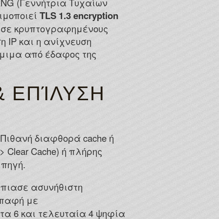
 RNG (Γεννήτρια Τυχαίων
ιμοποιεί
TLS 1.3 encryption
ι σε κρυπτογραφημένους
η IP και η ανίχνευση
νόμιμα από έδαφος της
& ΕΠΊΛΥΣΗ
Πιθανή διαφθορά cache ή
 > Clear Cache) ή πλήρης
 πηγή.
 έπιασε ασυνήθιστη
παφή με
τα 6 και τελευταία 4 ψηφία