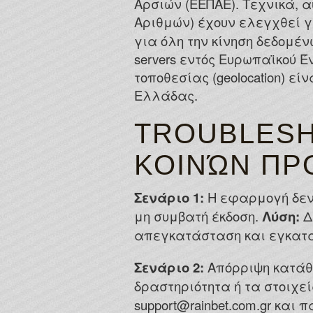
Αρσιών (ΕΕΠΑΕ). Τεχνικά, α
Αριθμών) έχουν ελεγχθεί γ
για όλη την κίνηση δεδομ
servers εντός Ευρωπαϊκού Έ
τοποθεσίας (geolocation) ε
Ελλάδας.
TROUBLESH
ΚΟΙΝΏΝ ΠΡ
Σενάριο 1:
Η εφαρμογή δεν α
μη συμβατή έκδοση.
Λύση:
Δι
απεγκατάσταση και εγκατάσ
Σενάριο 2:
Απόρριψη κατάθ
δραστηριότητα ή τα στοιχεί
support@rainbet.com.gr κα