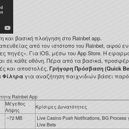
 και βασική πλοήγηση στο Rainbet app.
ι απευθείας από τον ιστότοπο του Rainbet, αφού ε
πηγές». Για iOS, μέσω του App Store. Η εφαρμο
αι σε κάθε οθόνη. Πέρα από τα βασικά, προσφέρ
ς και αποστολές,
Γρήγορη Πρόσβαση (Quick Be
 Φίλτρα
για αναζήτηση παιχνιδιών βάσει παρόχου,
ότητα Rainbet App
Μέγεθος
Κρίσιμες Δυνατότητες
Λήψης
~72 MB
Live Casino Push Notifications, BG Process
Live Bets