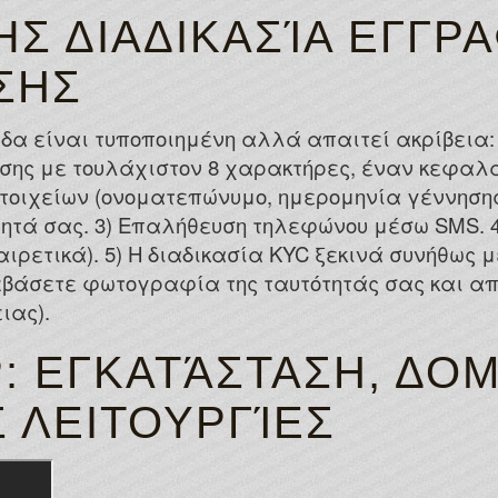
Σ ΔΙΑΔΙΚΑΣΊΑ ΕΓΓΡ
ΣΗΣ
δα είναι τυποποιημένη αλλά απαιτεί ακρίβεια: 
σης με τουλάχιστον 8 χαρακτήρες, έναν κεφαλαί
οιχείων (ονοματεπώνυμο, ημερομηνία γέννησης
ητά σας. 3) Επαλήθευση τηλεφώνου μέσω SMS. 4
αιρετικά). 5) Η διαδικασία KYC ξεκινά συνήθως 
εβάσετε φωτογραφία της ταυτότητάς σας και απόδ
ιας).
: ΕΓΚΑΤΆΣΤΑΣΗ, ΔΟ
 ΛΕΙΤΟΥΡΓΊΕΣ