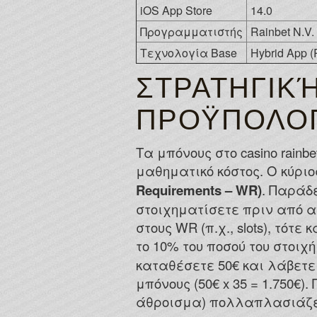
iOS App Store
14.0
Προγραμματιστής
Rainbet N.V
Τεχνολογία Base
Hybrid App 
ΣΤΡΑΤΗΓΙΚ
ΠΡΟΫΠΟΛΟ
Τα μπόνους στο casino rai
μαθηματικό κόστος. Ο κύρι
Requirements – WR)
. Παράδ
στοιχηματίσετε πριν από αν
στους WR (π.χ., slots), τότ
το 10% του ποσού του στοι
καταθέσετε 50€ και λάβετε
μπόνους (50€ x 35 = 1.750€)
άθροισμα) πολλαπλασιάζε