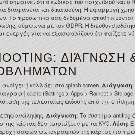
υτό σημαίνει ότι ο κώδικας του παιχνιδιού και ο
ια διαφάνεια και δικαιοσύνη. Η εφαρμογή χρησ
ένων. Τα προσωπικά σας δεδομένα αποθηκεύοντα
νωσης, σύμφωνα με τον GDPR. Η διευθυνσιοδότησ
ίναι ενεργές για να εξασφαλίζουν ότι παίζετε 
OOTING: ΔΙΆΓΝΩΣΗ 
ΟΒΛΗΜΆΤΩΝ
νοίγει ή κολλάει στο splash screen.
Διάγνωση:
αγραφή cache (Settings > Apps > Rainbet > Storage
ταση της τελευταίας έκδοσης από την επίσημη
εσης/ανάληψης.
Διάγνωση:
Το σύστημα antiflag
α της κάρτας δεν ταιριάζουν με τα KYC.
Λύση:
Ε
ι παροχή σαφών φωτογραφιών της κάρτας (τα πρώ