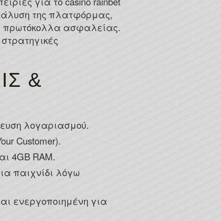
ρίες για το casino rainbet
 For Free Spins 2026
ανάλυση της πλατφόρμας,
ian players will be greeted with an extensive portfolio
τα πρωτόκολλα ασφαλείας.
 στρατηγικές
 with an older customer base that gambles more
ΙΣ &
θευση λογαριασμού.
ur Customer).
ται 4GB RAM.
ια παιχνίδι λόγω
ίναι ενεργοποιημένη για