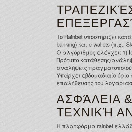
ΤΡΑΠΕΖΙΚΈ
ΕΠΕΞΕΡΓΑΣ
Το Rainbet υποστηρίζει κα
banking) και e-wallets (π.χ.,
Ο αλγόριθμος ελέγχει: 1) Ι
Πρότυπο κατάθεσης/ανάληψη
αναλήψεις πραγματοποιούντ
Υπάρχει εβδομαδιαίο όριο 
επαλήθευσης του λογαριασ
ΑΣΦΆΛΕΙΑ 
ΤΕΧΝΙΚΉ Α
Η πλατφόρμα rainbet ελλάδ