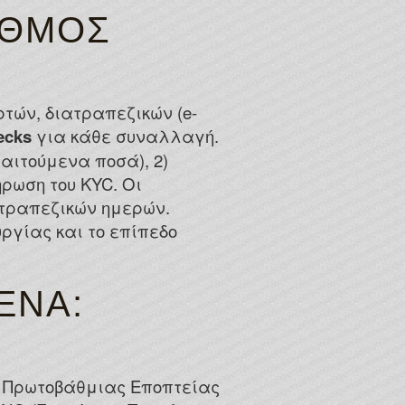
ΙΘΜΟΣ
τών, διατραπεζικών (e-
ecks
για κάθε συναλλαγή.
παιτούμενα ποσά), 2)
ρωση του KYC. Οι
 τραπεζικών ημερών.
ργίας και το επίπεδο
ΈΝΑ:
ή Πρωτοβάθμιας Εποπτείας