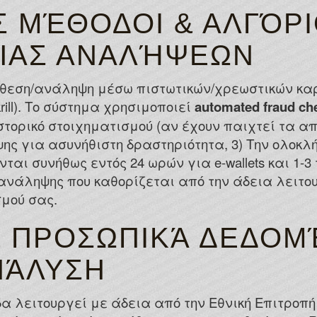
Σ ΜΈΘΟΔΟΙ & ΑΛΓΌΡ
ΊΑΣ ΑΝΑΛΉΨΕΩΝ
τάθεση/ανάληψη μέσω πιστωτικών/χρεωστικών καρ
 Skrill). Το σύστημα χρησιμοποιεί
automated fraud ch
στορικό στοιχηματισμού (αν έχουν παιχτεί τα α
ς για ασυνήθιστη δραστηριότητα, 3) Την ολοκλή
αι συνήθως εντός 24 ωρών για e-wallets και 1-3
ανάληψης που καθορίζεται από την άδεια λειτου
μού σας.
& ΠΡΟΣΩΠΙΚΆ ΔΕΔΟΜ
ΝΆΛΥΣΗ
α λειτουργεί με άδεια από την Εθνική Επιτροπ