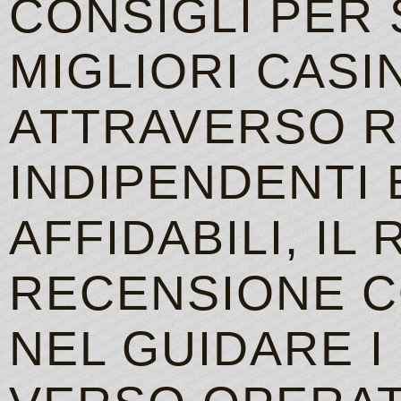
CONSIGLI PER 
MIGLIORI CASI
ATTRAVERSO R
INDIPENDENTI 
AFFIDABILI, IL 
RECENSIONE C
NEL GUIDARE I