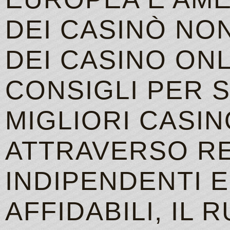
DEI CASINÒ NON
DEI CASINO ONL
CONSIGLI PER S
MIGLIORI CASIN
ATTRAVERSO R
INDIPENDENTI 
AFFIDABILI, IL R