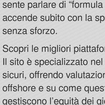
sente parlare di “formul
accende subito con la sp
senza sforzo.
Scopri le migliori piattaf
Il sito è specializzato n
sicuri, offrendo valutazio
offshore e su come questi
gestiscono l’equità dei gi