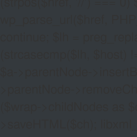
(strpos($href, '//') === 0) 
wp_parse_url($href, PHP
continue; $lh = preg_replac
(strcasecmp($lh, $host) !=
$a->parentNode->insertBef
>parentNode->removeChild(
($wrap->childNodes as $
>saveHTML($ch); libxml_cl