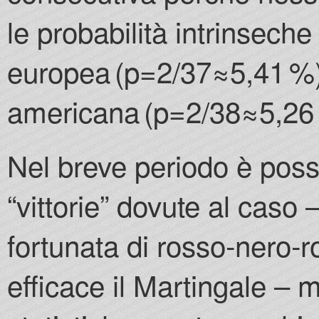
le probabilità intrinseche 
europea (p=2/37≈5,41 %
americana (p=2/38≈5,26
Nel breve periodo è poss
“vittorie” dovute al cas
fortunata di rosso‑nero‑
efficace il Martingale – 