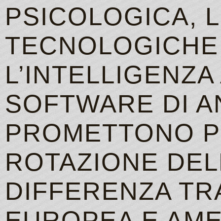
PSICOLOGICA, L
TECNOLOGICHE
L’INTELLIGENZA 
SOFTWARE DI A
PROMETTONO PR
ROTAZIONE DEL
DIFFERENZA TR
EUROPEA E AME