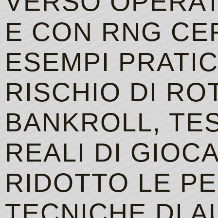
VERSO OPERAT
E CON RNG CER
ESEMPI PRATIC
RISCHIO DI RO
BANKROLL, TE
REALI DI GIOC
RIDOTTO LE PE
TECNICHE DI 