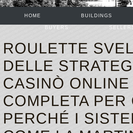
CANBERR
HOME
BUILDINGS
Best Odds On Slot
Inspired by the ga
BUYERS
SELLER
enabled WMS to rev
and solve mysterie
ROULETTE SVELA
Free Online Casin
To make things even 
DELLE STRATEGI
reel during the fre
Free spins are only 
CASINÒ ONLINE
machine.
SLOT MAC
COMPLETA PER 
Bet365 American R
Although, in the su
PERCHÉ I SISTE
sum of money in o
Online Casino Hull