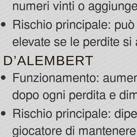
numeri vinti o aggiunger
Rischio principale: pu
elevate se le perdite s
D’ALEMBERT
Funzionamento: aumenta
dopo ogni perdita e dim
Rischio principale: dip
giocatore di mantenere e