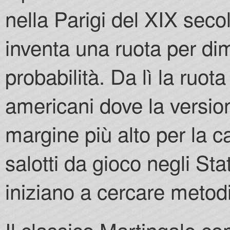
nella Parigi del XIX sec
inventa una ruota per dim
probabilità. Da lì la ruota
americani dove la versio
margine più alto per la c
salotti da gioco negli Stat
iniziano a cercare metodi 
Il classico Martingale co