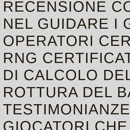
RECENSIONE CO
NEL GUIDARE I
OPERATORI CER
RNG CERTIFICAT
DI CALCOLO DEL
ROTTURA DEL B
TESTIMONIANZE 
GIOCATORI CHE