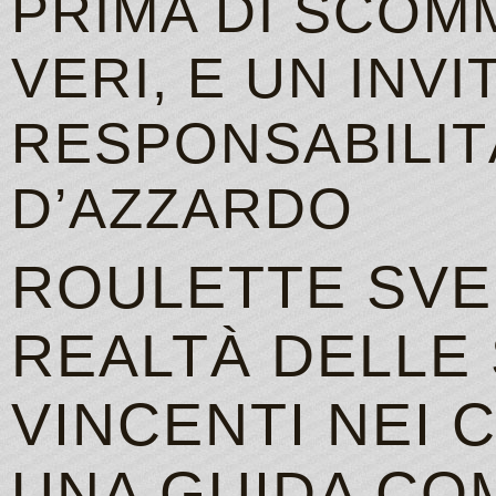
PRIMA DI SCOM
VERI, E UN INVI
RESPONSABILIT
D’AZZARDO
ROULETTE SVEL
REALTÀ DELLE
VINCENTI NEI 
UNA GUIDA CO