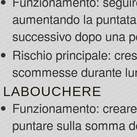
Funzionamento: seguir
aumentando la puntata
successivo dopo una pe
Rischio principale: cre
scommesse durante lun
LABOUCHERE
Funzionamento: creare u
puntare sulla somma de