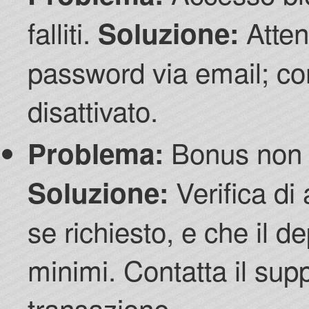
falliti.
Atten
Soluzione:
password via email; co
disattivato.
Bonus non a
Problema:
Verifica di
Soluzione:
se richiesto, e che il de
minimi. Contatta il sup
transazione.