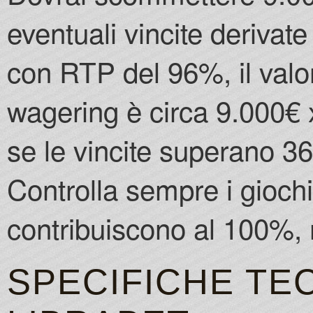
eventuali vincite derivate
con RTP del 96%, il valor
wagering è circa 9.000€ 
se le vincite superano 36
Controlla sempre i giochi
contribuiscono al 100%, m
SPECIFICHE TE