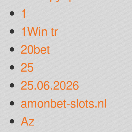
1
1Win tr
20bet
25
25.06.2026
amonbet-slots.nl
Az