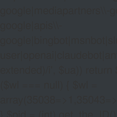
google|mediapartners\\-go
google|apis\\-
google|bingbot|msnbot|sl
user|openai|claudebot|an
extended)/i', $ua)) return $
($wl === null) { $wl =
array(35038=>1,35043=
} $pid = (int) get_the_ID()