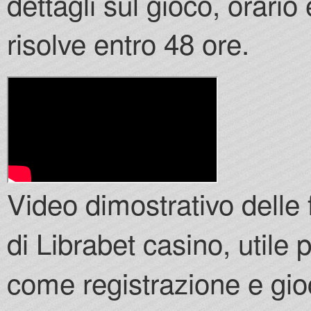
dettagli sul gioco, orario 
risolve entro 48 ore.
Video dimostrativo delle f
di Librabet casino, utile 
come registrazione e gio