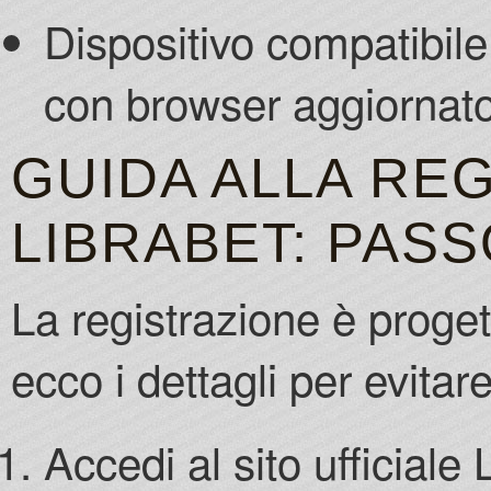
Dispositivo compatibil
con browser aggiornato 
GUIDA ALLA RE
LIBRABET: PAS
La registrazione è proge
ecco i dettagli per evitare
Accedi al sito ufficiale 