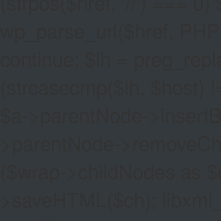
(strpos($href, '//') === 0) 
wp_parse_url($href, PHP
continue; $lh = preg_replac
(strcasecmp($lh, $host) !=
$a->parentNode->insertBef
>parentNode->removeChild(
($wrap->childNodes as $
>saveHTML($ch); libxml_cl