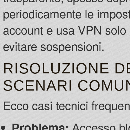
periodicamente le imposta
account e usa VPN solo s
evitare sospensioni.
RISOLUZIONE D
SCENARI COMUN
Ecco casi tecnici frequent
Accesso blo
Problema: