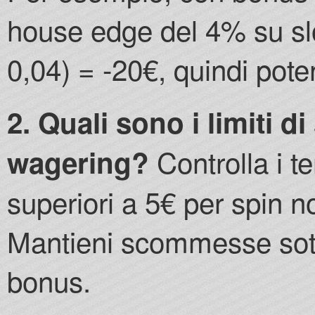
house edge del 4% su slo
0,04) = -20€, quindi pot
2. Quali sono i limiti 
Controlla i 
wagering?
superiori a 5€ per spin n
Mantieni scommesse sotto
bonus.