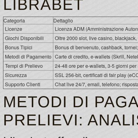
LIBRABET
Categoria
Dettaglio
Licenze
Licenza ADM (Amministrazione Autonoma
Giochi Disponibili
Oltre 2000 slot, live casino, blackjac
Bonus Tipici
Bonus di benvenuto, cashback, tornei
Metodi di Pagamento
Carte di credito, e-wallets (Skrill, Netel
Tempi di Prelievo
24-48 ore per e-wallets, 3-5 giorni per 
Sicurezza
SSL 256-bit, certificati di fair play (
Supporto Clienti
Chat live 24/7, email, telefono; risposta
METODI DI PAG
PRELIEVI: ANALI