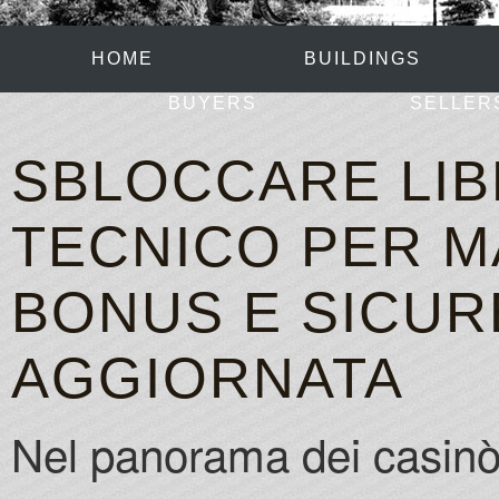
Users set up bank 
directly from these
HOME
BUILDINGS
Free Roulette Gam
BUYERS
SELLER
However, its impor
player may be inco
SBLOCCARE LIB
You'll need to regis
minimum number of
TECNICO PER M
CRYPTO C
BONUS E SICURE
Top Slot Casino
When landing 5 you
Big Fish Casino N
AGGIORNATA
Besides free spins
Rolling Reels, inte
Nel panorama dei casinò 
New Casino Canad