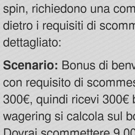
spin, richiedono una co
dietro i requisiti di sc
dettagliato:
Bonus di benv
Scenario:
con requisito di scommes
300€, quindi ricevi 300€ 
wagering si calcola sul 
Dovrai scommettere 9.00