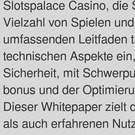
Slotspalace Casino, die 
Vielzahl von Spielen und
umfassenden Leitfaden ta
technischen Aspekte ein, 
Sicherheit, mit Schwerp
bonus und der Optimieru
Dieser Whitepaper zielt 
als auch erfahrenen Nutze