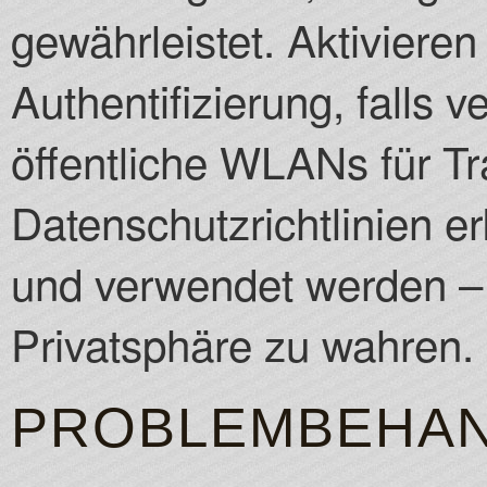
gewährleistet. Aktivieren
Authentifizierung, falls 
öffentliche WLANs für Tr
Datenschutzrichtlinien e
und verwendet werden – 
Privatsphäre zu wahren.
PROBLEMBEHAN