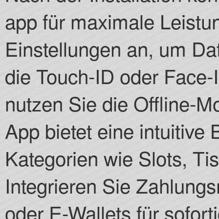
app für maximale Leistu
Einstellungen an, um Dat
die Touch-ID oder Face-I
nutzen Sie die Offline-M
App bietet eine intuitive
Kategorien wie Slots, Ti
Integrieren Sie Zahlung
oder E-Wallets für sofort