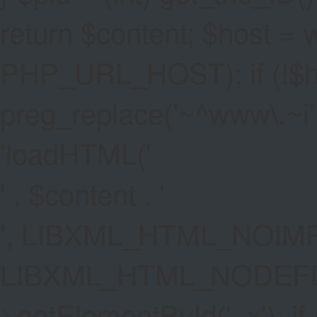
return $content; $host =
PHP_URL_HOST); if (!$hos
preg_replace('~^www\.~i', '
'
loadHTML('
' . $content . '
', LIBXML_HTML_NOIMP
LIBXML_HTML_NODEFDT
>getElementById('_x'); if 