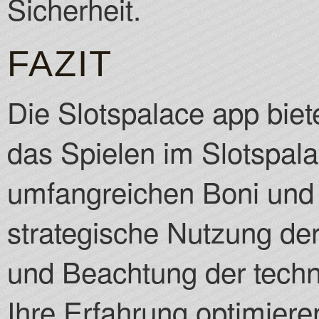
Sicherheit.
FAZIT
Die Slotspalace app biete
das Spielen im Slotspala
umfangreichen Boni und 
strategische Nutzung de
und Beachtung der techn
Ihre Erfahrung optimiere