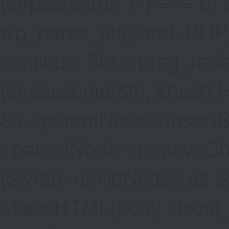
(strpos($href, '//') === 0) 
wp_parse_url($href, PHP
continue; $lh = preg_replac
(strcasecmp($lh, $host) !=
$a->parentNode->insertBef
>parentNode->removeChild(
($wrap->childNodes as $
>saveHTML($ch); libxml_cl