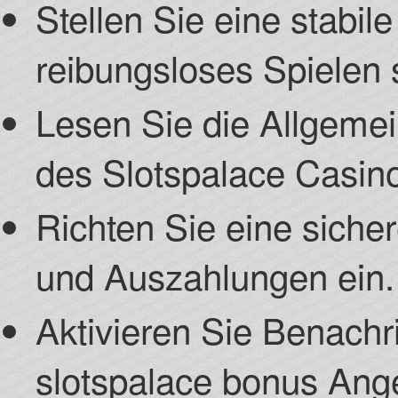
Stellen Sie eine stabile
reibungsloses Spielen s
Lesen Sie die Allgeme
des Slotspalace Casino
Richten Sie eine siche
und Auszahlungen ein.
Aktivieren Sie Benach
slotspalace bonus Ange