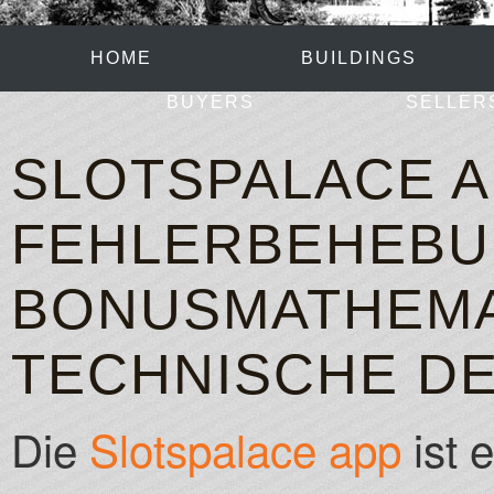
The best symbol to 
Slots Online Casin
HOME
BUILDINGS
With problem gambl
BUYERS
SELLER
urgent need for th
Given the 888 Grou
SLOTSPALACE A
Gambling project in
scarcely have been
FEHLERBEHEBU
ROULETTE
BONUSMATHEMA
M Pesa Casino Rev
As such, the compa
Games Slots Casi
TECHNISCHE DE
It only takes a min
address.
Die
Slotspalace app
ist 
Casinos That Acce