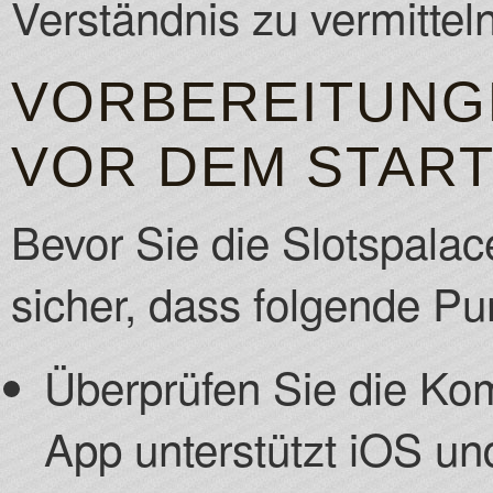
Verständnis zu vermitteln
VORBEREITUNG
VOR DEM STAR
Bevor Sie die Slotspalac
sicher, dass folgende Pun
Überprüfen Sie die Komp
App unterstützt iOS un