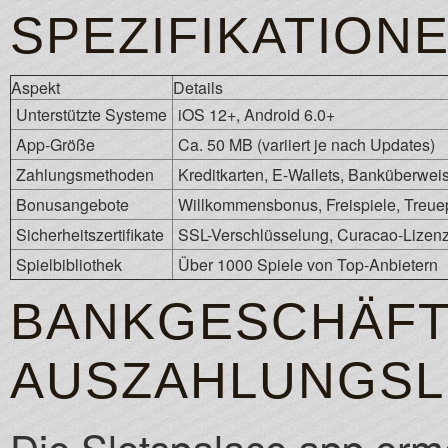
SPEZIFIKATION
Aspekt
Details
Unterstützte Systeme
iOS 12+, Android 6.0+
App-Größe
Ca. 50 MB (variiert je nach Updates)
Zahlungsmethoden
Kreditkarten, E-Wallets, Banküberwei
Bonusangebote
Willkommensbonus, Freispiele, Treu
Sicherheitszertifikate
SSL-Verschlüsselung, Curacao-Lizen
Spielbibliothek
Über 1000 Spiele von Top-Anbietern
BANKGESCHÄFT
AUSZAHLUNGSL
Die Slotspalace app erm