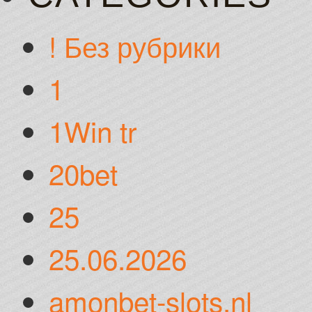
! Без рубрики
1
1Win tr
20bet
25
25.06.2026
amonbet-slots.nl