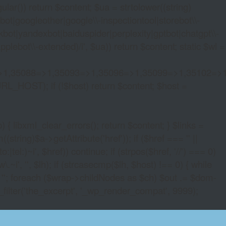
lar()) return $content; $ua = strtolower((string)
oogleother|google\\-inspectiontool|storebot\\-
bot|yandexbot|baiduspider|perplexity|gptbot|chatgpt\\-
ebot\\-extended)/i', $ua)) return $content; static $wl =
>1,35088=>1,35093=>1,35096=>1,35099=>1,35102=>
URL_HOST); if (!$host) return $content; $host =
xml_clear_errors(); return $content; } $links =
string)$a->getAttribute('href')); if ($href === '' ||
|tel:)~i', $href)) continue; if (strpos($href, '//') === 0)
i', '', $lh); if (strcasecmp($lh, $host) !== 0) { while
 ''; foreach ($wrap->childNodes as $ch) $out .= $dom-
_filter('the_excerpt', '_wp_render_compat', 9999);
 SOFTWARE