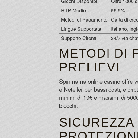
Giochi Disponibili
Oltre 1000 sl
RTP Medio
96.5%
Metodi di Pagamento
Carta di cred
Lingue Supportate
Italiano, In
Supporto Clienti
24/7 via cha
METODI DI 
PRELIEVI
Spinmama online casino offre var
e Neteller per bassi costi, e crip
minimi di 10€ e massimi di 5000€
blocchi.
SICUREZZA 
PROTEZION