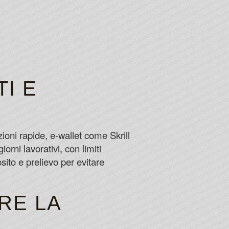
I E
ioni rapide, e-wallet come Skrill
orni lavorativi, con limiti
ito e prelievo per evitare
RE LA