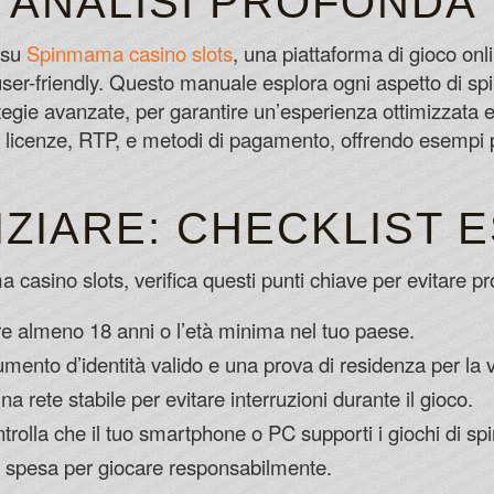
 ANALISI PROFONDA
Its important to keep playing for free as
make the transition to playing with real f
 su
Spinmama casino slots
, una piattaforma di gioco on
How To Win At A Slot Machine
user-friendly. Questo manuale esplora ogni aspetto di s
One of the best things about Pelaa is ho
rategie avanzate, per garantire un’esperienza ottimizzata 
Slot Games Online Canada
licenze, RTP, e metodi di pagamento, offrendo esempi p
NIZIARE: CHECKLIST 
casino slots, verifica questi punti chiave per evitare pr
ere almeno 18 anni o l’età minima nel tuo paese.
nto d’identità valido e una prova di residenza per la ve
 rete stabile per evitare interruzioni durante il gioco.
trolla che il tuo smartphone o PC supporti i giochi di s
di spesa per giocare responsabilmente.