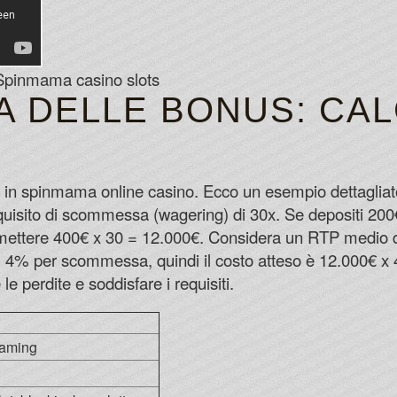
i Spinmama casino slots
 DELLE BONUS: CAL
 in spinmama online casino. Ecco un esempio dettagliato
uisito di scommessa (wagering) di 30x. Se depositi 200€,
mettere 400€ x 30 = 12.000€. Considera un RTP medio d
i il 4% per scommessa, quindi il costo atteso è 12.000€ x
e perdite e soddisfare i requisiti.
aming