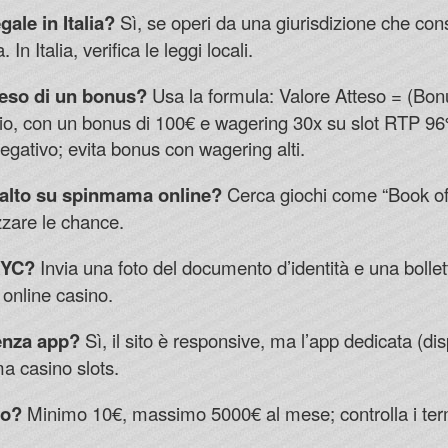
ale in Italia?
Sì, se operi da una giurisdizione che cons
 Italia, verifica le leggi locali.
tteso di un bonus?
Usa la formula: Valore Atteso = (Bo
pio, con un bonus di 100€ e wagering 30x su slot RTP 96%
egativo; evita bonus con wagering alti.
ù alto su spinmama online?
Cerca giochi come “Book o
zare le chance.
KYC?
Invia una foto del documento d’identità e una bollet
online casino.
enza app?
Sì, il sito è responsive, ma l’app dedicata (di
a casino slots.
vo?
Minimo 10€, massimo 5000€ al mese; controlla i ter