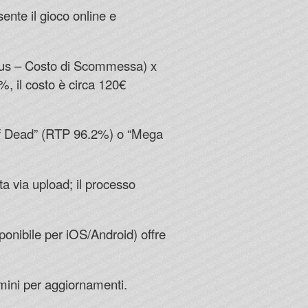
ente il gioco online e
nus – Costo di Scommessa) x
, il costo è circa 120€
f Dead” (RTP 96.2%) o “Mega
ta via upload; il processo
sponibile per iOS/Android) offre
mini per aggiornamenti.