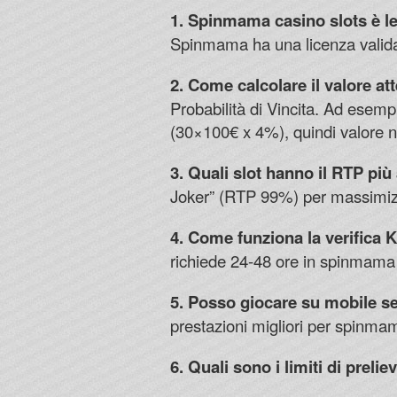
1. Spinmama casino slots è leg
Spinmama ha una licenza valida. In
2. Come calcolare il valore a
Probabilità di Vincita. Ad esem
(30×100€ x 4%), quindi valore n
3. Quali slot hanno il RTP pi
Joker” (RTP 99%) per massimiz
4. Come funziona la verifica 
richiede 24-48 ore in spinmama 
5. Posso giocare su mobile s
prestazioni migliori per spinmam
6. Quali sono i limiti di prelie