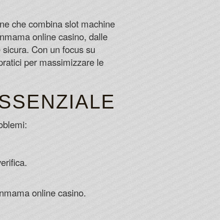
 long as you want, you should never feel any pressure to
unds.
line che combina slot machine
pinmama online casino, dalle
w perfectly categorised all the games are.
e sicura. Con un focus su
ratici per massimizzare le
ESSENZIALE
oblemi:
rifica.
pinmama online casino.