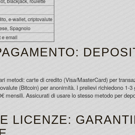
ot, blackjack, roulette
ito, e-wallet, criptovalute
glese, Spagnolo
t e email
PAGAMENTO: DEPOSIT
i metodi: carte di credito (Visa/MasterCard) per transaz
tovalute (Bitcoin) per anonimità. I prelievi richiedono 1-3 gi
 mensili. Assicurati di usare lo stesso metodo per depos
E LICENZE: GARANTI
E