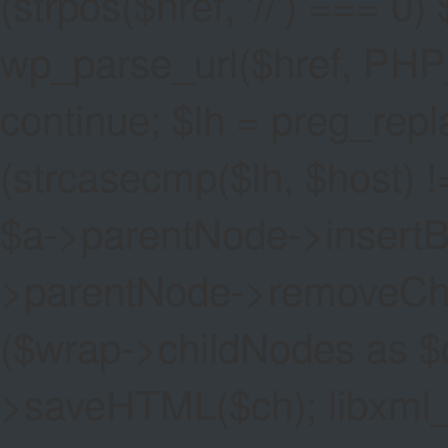
(strpos($href, '//') === 0) 
wp_parse_url($href, PHP
continue; $lh = preg_replac
(strcasecmp($lh, $host) !=
$a->parentNode->insertBef
>parentNode->removeChild(
($wrap->childNodes as $
>saveHTML($ch); libxml_cl