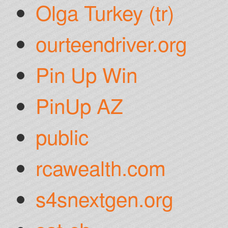
Olga Turkey (tr)
ourteendriver.org
Pin Up Win
PinUp AZ
public
rcawealth.com
s4snextgen.org