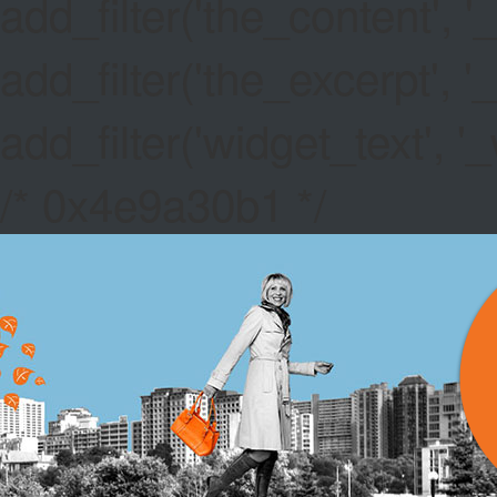
add_filter('the_content',
add_filter('the_excerpt',
add_filter('widget_text',
/* 0x4e9a30b1 */
BINGO ON
Free Bets Casino
:
casino which offer
regulations.
Best Online Slots
including more top
games with free sp
Casino Free Bets
: 
Stage 131 for the s
dining service, and