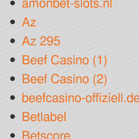
amonbet-slots.nl
Az
Az 295
Beef Casino (1)
Beef Casino (2)
beefcasino-offiziell.d
Betlabel
Betscore