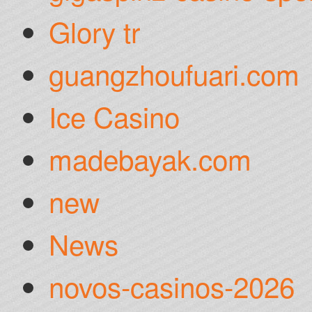
Glory tr
guangzhoufuari.com
Ice Casino
madebayak.com
new
News
novos-casinos-2026