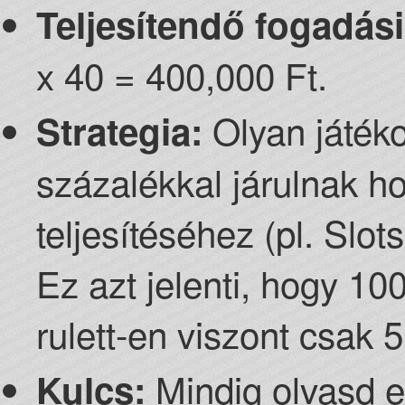
Teljesítendő fogadás
x 40 = 400,000 Ft.
Olyan játék
Strategia:
százalékkal járulnak h
teljesítéséhez (pl. Slo
Ez azt jelenti, hogy 10
rulett-en viszont csak 
Mindig olvasd el
Kulcs: