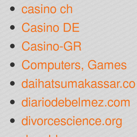
casino ch
Casino DE
Casino-GR
Computers, Games
daihatsumakassar.co
diariodebelmez.com
divorcescience.org