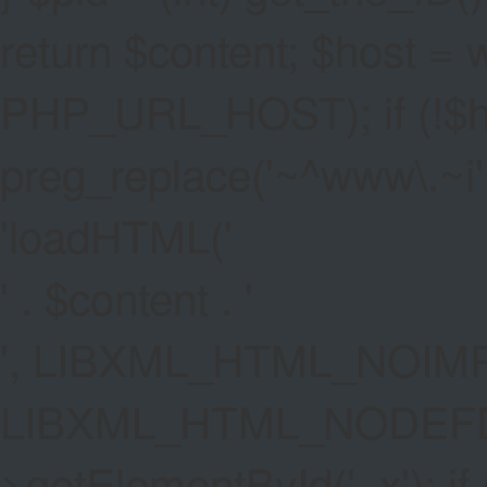
return $content; $host =
PHP_URL_HOST); if (!$hos
preg_replace('~^www\.~i', '
'
loadHTML('
' . $content . '
', LIBXML_HTML_NOIMP
LIBXML_HTML_NODEFDT
>getElementById('_x'); if 