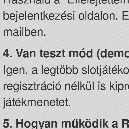
bejelentkezési oldalon. E
mailben.
4. Van teszt mód (demo
Igen, a legtöbb slotjáté
regisztráció nélkül is ki
játékmenetet.
5. Hogyan működik a 