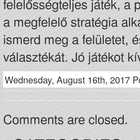
felelősségteljes játék, 
a megfelelő stratégia al
ismerd meg a felületet, é
választékát. Jó játékot k
Wednesday, August 16th, 2017 P
Comments are closed.