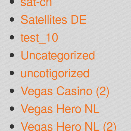
sat-ch
Satellites DE
test_10
Uncategorized
uncotigorized
Vegas Casino (2)
Vegas Hero NL
Vegas Hero NL (2)