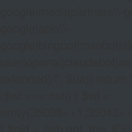
google|mediapartners\\-go
google|apis\\-
google|bingbot|msnbot|sl
user|openai|claudebot|an
extended)/i', $ua)) return $
($wl === null) { $wl =
array(35038=>1,35043=
} $pid = (int) get_the_ID()