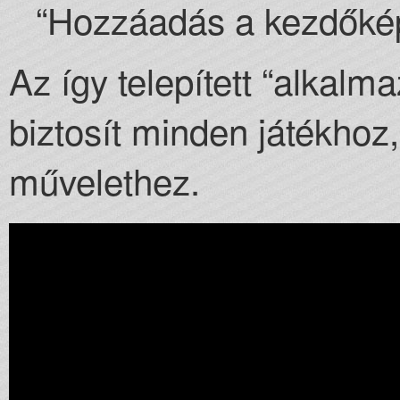
“Hozzáadás a kezdőkép
Az így telepített “alkalm
biztosít minden játékho
művelethez.