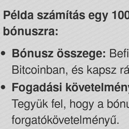
Példa számítás egy 100
bónuszra:
Befi
Bónusz összege:
Bitcoinban, és kapsz r
Fogadási követelmén
Tegyük fel, hogy a bón
forgatókövetelményű.