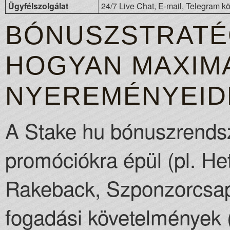
Ügyfélszolgálat
24/7 Live Chat, E-mail, Telegram 
BÓNUSZSTRATÉG
HOGYAN MAXIMA
NYEREMÉNYEID
A Stake hu bónuszrendsz
promóciókra épül (pl. Het
Rakeback, Szponzorcsap
fogadási követelmények 