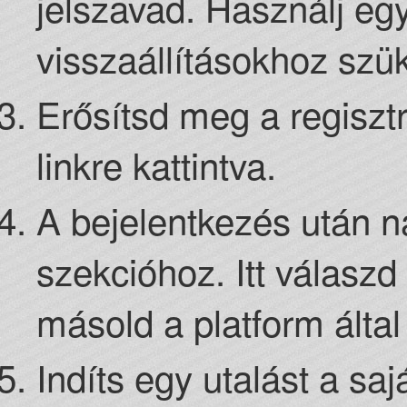
jelszavad. Használj egy
visszaállításokhoz szü
Erősítsd meg a regisztr
linkre kattintva.
A bejelentkezés után na
szekcióhoz. Itt válaszd 
másold a platform által
Indíts egy utalást a sa