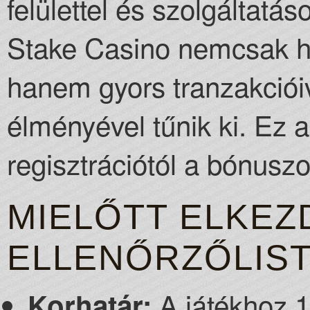
felülettel és szolgáltatás
Real Casino Apps
Stake Casino nemcsak ha
hanem gyors tranzakciói
élményével tűnik ki. Ez 
regisztrációtól a bónusz
MIELŐTT ELKEZ
ELLENŐRZŐLIS
A játékhoz 18
Korhatár: