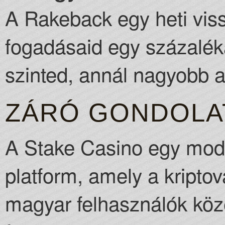
A Rakeback egy heti viss
fogadásaid egy százalé
szinted, annál nagyobb a 
ZÁRÓ GONDOLA
A Stake Casino egy mode
platform, amely a kriptov
magyar felhasználók köz