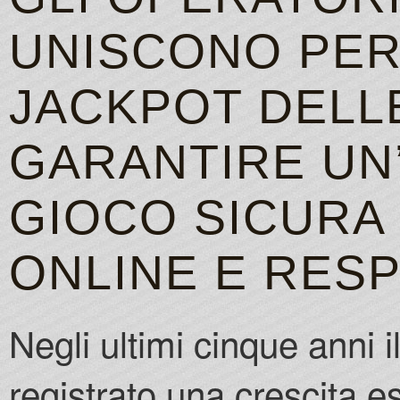
UNISCONO PER
JACKPOT DELL
GARANTIRE UN
GIOCO SICURA
ONLINE E RESP
Negli ultimi cinque anni 
registrato una crescita e