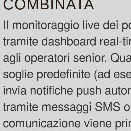
COMBINATA
Il monitoraggio live dei 
tramite dashboard real‑ti
agli operatori senior. Qu
soglie predefinite (ad es
invia notifiche push autom
tramite messaggi SMS o 
comunicazione viene pri