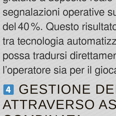
segnalazioni operative su
del 40 %. Questo risultat
tra tecnologia automati
possa tradursi direttamen
l’operatore sia per il gioc
GESTIONE DE
ATTRAVERSO AS