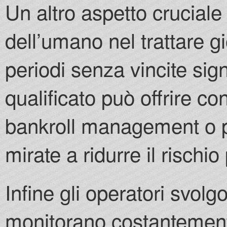
Un altro aspetto cruciale
dell’umano nel trattare gi
periodi senza vincite sig
qualificato può offrire co
bankroll management o pr
mirate a ridurre il rischio
Infine gli operatori svolg
monitorano costantement