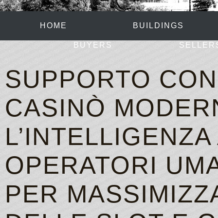
This is why ETH c
Online Casino Abe
HOME
BUILDINGS
No mini-games, no 
BUYERS
SELLER
nothing extra of not
All in all I had a 
SUPPORTO CONT
even if I did end u
MILLS NI
CASINÒ MODERN
Online Slot Free B
L’INTELLIGENZA 
pokies won't be so 
Roulette Online C
Live Roulette - At t
OPERATORI UMA
versions from NetE
Classic Auto Roulet
PER MASSIMIZZ
Advanced Roulett