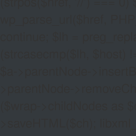
(strpos($href, '//') === 0) 
wp_parse_url($href, PHP
continue; $lh = preg_replac
(strcasecmp($lh, $host) !=
$a->parentNode->insertBef
>parentNode->removeChild(
($wrap->childNodes as $
>saveHTML($ch); libxml_cl