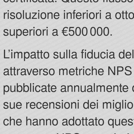
risoluzione inferiori a ot
superiori a €500 000.
L’impatto sulla fiducia de
attraverso metriche NPS
pubblicate annualmente da
sue recensioni dei miglior
che hanno adottato quest