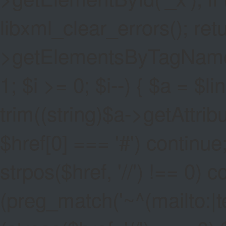
libxml_clear_errors(); ret
>getElementsByTagName('a
1; $i >= 0; $i--) { $a = $l
trim((string)$a->getAttribute
$href[0] === '#') continue;
strpos($href, '//') !== 0) c
(preg_match('~^(mailto:|tel