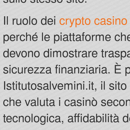
Il ruolo dei
crypto casino
perché le piattaforme ch
devono dimostrare traspa
sicurezza finanziaria. È 
Istitutosalvemini.it, il si
che valuta i casinò secon
tecnologica, affidabilità d