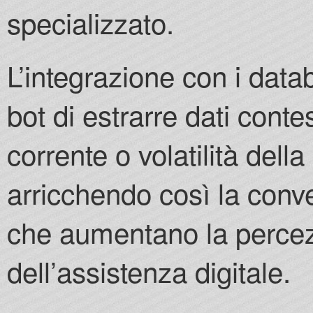
specializzato.
L’integrazione con i data
bot di estrarre dati cont
corrente o volatilità dell
arricchendo così la conve
che aumentano la perce
dell’assistenza digitale.