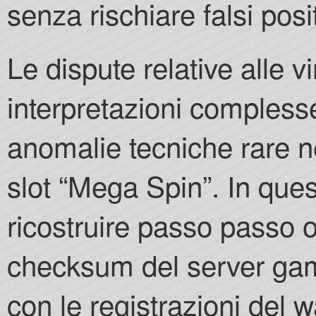
senza rischiare falsi posit
Le dispute relative alle 
interpretazioni complesse
anomalie tecniche rare ne
slot “Mega Spin”. In ques
ricostruire passo passo o
checksum del server gam
con le registrazioni del w