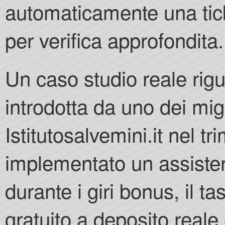
automaticamente una tick
per verifica approfondita.
Un caso studio reale rig
introdotta da uno dei migl
Istitutosalvemini.it nel 
implementato un assist
durante i giri bonus, il t
gratuito a deposito reale 