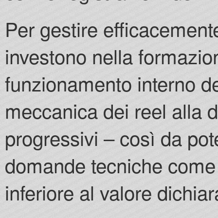
Per gestire efficacement
investono nella formazio
funzionamento interno del
meccanica dei reel alla d
progressivi – così da po
domande tecniche come 
inferiore al valore dichiar