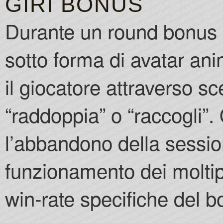
GIRI BONUS
Durante un round bonus l
sotto forma di avatar a
il giocatore attraverso sc
“raddoppia” o “raccogli”
l’abbandono della sessio
funzionamento dei moltipl
win‑rate specifiche del b