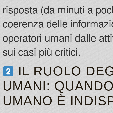
risposta (da minuti a poc
coerenza delle informazion
operatori umani dalle atti
sui casi più critici.
IL RUOLO DEG
UMANI: QUANDO
UMANO È INDIS