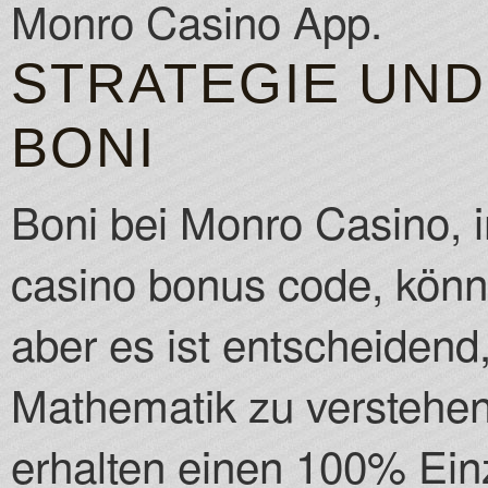
Monro Casino App.
STRATEGIE UND
BONI
Boni bei Monro Casino,
casino bonus code, könn
aber es ist entscheidend
Mathematik zu verstehen
erhalten einen 100% Ein