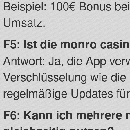
Beispiel: 100€ Bonus bei
Umsatz.
F5: Ist die monro casi
Antwort: Ja, die App ve
Verschlüsselung wie die 
regelmäßige Updates für
F6: Kann ich mehrere