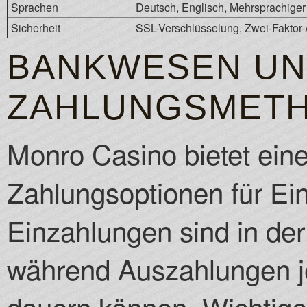
Sprachen
Deutsch, Englisch, Mehrsprachiger
Sicherheit
SSL-Verschlüsselung, Zwei-Faktor-A
BANKWESEN U
ZAHLUNGSMET
Monro Casino bietet eine
Zahlungsoptionen für Ei
Einzahlungen sind in der
während Auszahlungen j
dauern können. Wichtige