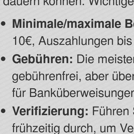
Minimale/maximale B
10€, Auszahlungen bis
Die meiste
Gebühren:
gebührenfrei, aber übe
für Banküberweisunge
Führen 
Verifizierung:
frühzeitig durch, um V