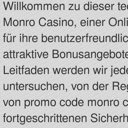
Willkommen zu dieser te
Monro Casino, einer Onli
für ihre benutzerfreundl
attraktive Bonusangebote
Leitfaden werden wir jede
untersuchen, von der Reg
von promo code monro ca
fortgeschrittenen Sicher