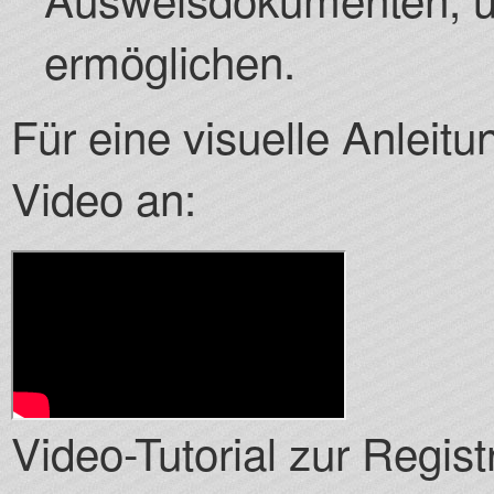
ermöglichen.
Für eine visuelle Anleit
Video an:
Video-Tutorial zur Regis