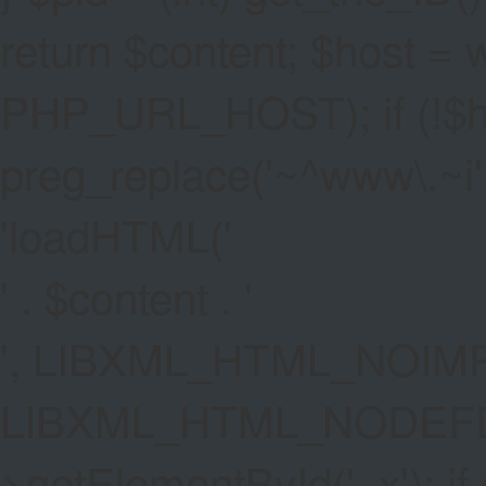
return $content; $host =
PHP_URL_HOST); if (!$hos
preg_replace('~^www\.~i', '
'
loadHTML('
' . $content . '
', LIBXML_HTML_NOIMP
LIBXML_HTML_NODEFDT
>getElementById('_x'); if 