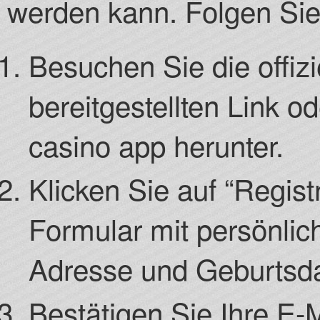
werden kann. Folgen Sie 
Besuchen Sie die offiz
bereitgestellten Link o
casino app herunter.
Klicken Sie auf “Regist
Formular mit persönli
Adresse und Geburtsd
Bestätigen Sie Ihre E-