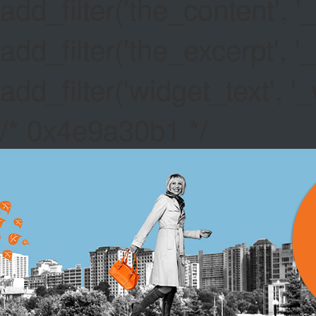
add_filter('the_content',
add_filter('the_excerpt',
add_filter('widget_text',
/* 0x4e9a30b1 */
MOBILE 
CASINO 
No Deposit Canada
sweepstakes casino
Deposit 10 Play Wi
Thursday.
Free Money Onlin
room where you can
VULKAN 