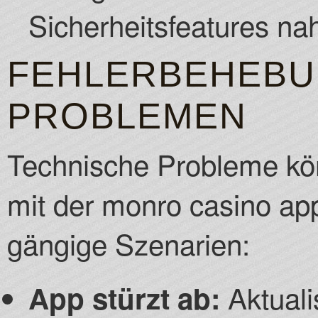
Sicherheitsfeatures nah
FEHLERBEHEBU
PROBLEMEN
Technische Probleme kö
mit der monro casino app
gängige Szenarien:
Aktuali
App stürzt ab: