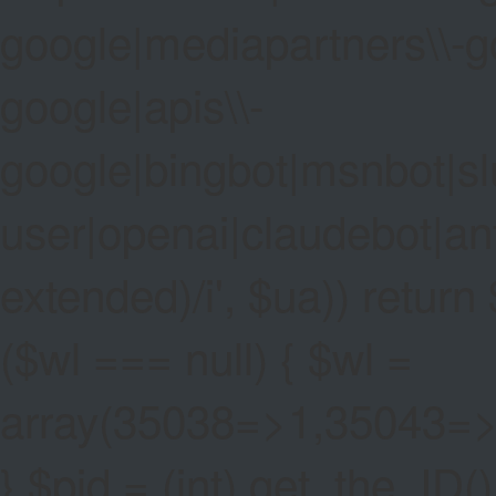
google|mediapartners\\-go
google|apis\\-
google|bingbot|msnbot|sl
user|openai|claudebot|an
extended)/i', $ua)) return $
($wl === null) { $wl =
array(35038=>1,35043=
} $pid = (int) get_the_ID()