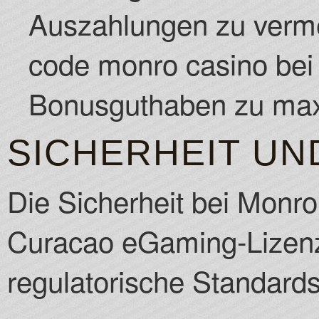
Auszahlungen zu verm
code monro casino bei
Bonusguthaben zu max
SICHERHEIT UN
Die Sicherheit bei Monro
Curacao eGaming-Lizenz 
regulatorische Standards 