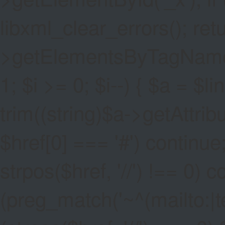
libxml_clear_errors(); ret
>getElementsByTagName('a
1; $i >= 0; $i--) { $a = $l
trim((string)$a->getAttribute
$href[0] === '#') continue;
strpos($href, '//') !== 0) c
(preg_match('~^(mailto:|tel