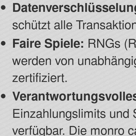
Datenverschlüsselun
schützt alle Transaktio
RNGs (R
Faire Spiele:
werden von unabhängig
zertifiziert.
Verantwortungsvolles
Einzahlungslimits und 
verfügbar. Die monro ca