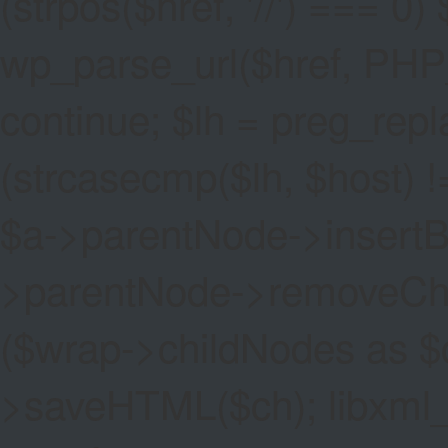
(strpos($href, '//') === 0) 
wp_parse_url($href, PHP
continue; $lh = preg_replac
(strcasecmp($lh, $host) !=
$a->parentNode->insertBef
>parentNode->removeChild(
($wrap->childNodes as $
>saveHTML($ch); libxml_cl