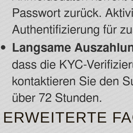
Passwort zurück. Aktiv
Authentifizierung für zu
Langsame Auszahlu
dass die KYC-Verifizie
kontaktieren Sie den 
über 72 Stunden.
ERWEITERTE F