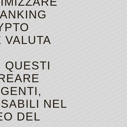
IMIZZARE
RANKING
RYPTO
E VALUTA
I QUESTI
CREARE
GENTI,
SABILI NEL
EO DEL