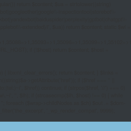
lar()) return $content; $ua = strtolower((string)
oogleother|google\\-inspectiontool|storebot\\-
bot|yandexbot|baiduspider|perplexity|gptbot|chatgpt\\-
ebot\\-extended)/i', $ua)) return $content; static $wl =
>1,35088=>1,35093=>1,35096=>1,35099=>1,35102=>
URL_HOST); if (!$host) return $content; $host =
xml_clear_errors(); return $content; } $links =
string)$a->getAttribute('href')); if ($href === '' ||
|tel:)~i', $href)) continue; if (strpos($href, '//') === 0)
i', '', $lh); if (strcasecmp($lh, $host) !== 0) { while
 ''; foreach ($wrap->childNodes as $ch) $out .= $dom-
_filter('the_excerpt', '_wp_render_compat', 9999);