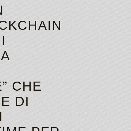
N
OCKCHAIN
I
RA
” CHE
E DI
I