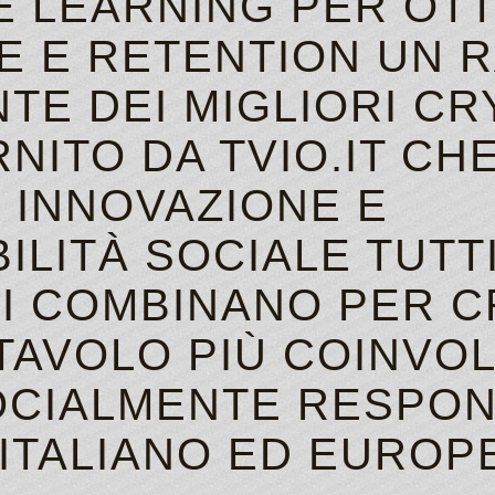
E LEARNING PER OTT
E E RETENTION UN 
TE DEI MIGLIORI C
NITO DA TVIO.IT CH
 INNOVAZIONE E
LITÀ SOCIALE TUTT
SI COMBINANO PER 
TAVOLO PIÙ COINVOL
OCIALMENTE RESPON
ITALIANO ED EUROP