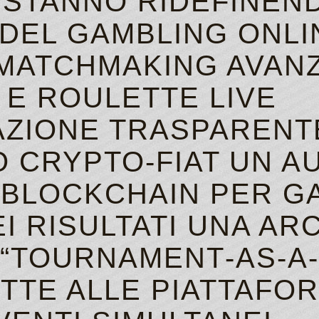
 STANNO RIDEFINEND
Roobet Casino No Deposit Bonus Codes
To get them, you need to have three or 
DEL GAMBLING ONLI
Spin For Cash
 MATCHMAKING AVANZ
 E ROULETTE LIVE
AZIONE TRASPARENTE
CRYPTO‑FIAT UN AU
 BLOCKCHAIN PER G
EI RISULTATI UNA A
“TOURNAMENT‑AS‑A‑
TTE ALLE PIATTAFOR