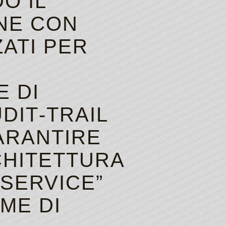
O IL
 For Free Spins 2026
more scatters on your screen.
NE CON
ATI PER
 DI
DIT‑TRAIL
ARANTIRE
RCHITETTURA
SERVICE”
ME DI