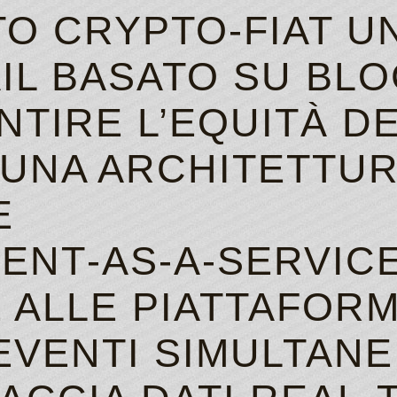
O CRYPTO‑FIAT U
AIL BASATO SU BL
TIRE L’EQUITÀ DE
 UNA ARCHITETTU
E
ENT‑AS‑A‑SERVICE
 ALLE PIATTAFORM
EVENTI SIMULTANE