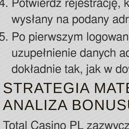
Potwierdź rejestrację, 
wysłany na podany adr
Po pierwszym logowan
uzupełnienie danych a
dokładnie tak, jak w d
STRATEGIA MAT
ANALIZA BONU
Total Casino PL zazwycza