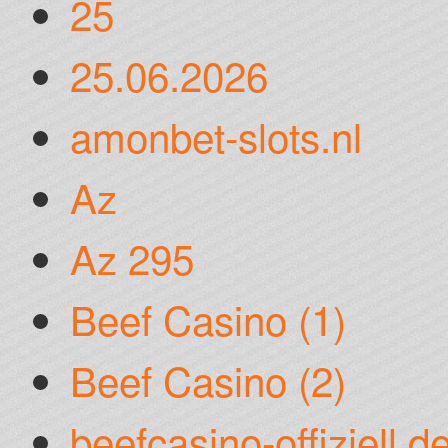
25
25.06.2026
amonbet-slots.nl
Az
Az 295
Beef Casino (1)
Beef Casino (2)
beefcasino-offiziell.d