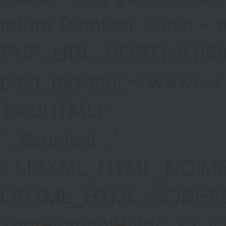
return $content; $host =
PHP_URL_HOST); if (!$hos
preg_replace('~^www\.~i', '
'
loadHTML('
' . $content . '
', LIBXML_HTML_NOIMP
LIBXML_HTML_NODEFDT
>getElementById('_x'); if 