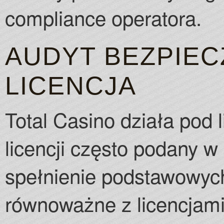
compliance operatora.
AUDYT BEZPIEC
LICENCJA
Total Casino działa pod 
licencji często podany w
spełnienie podstawowych 
równoważne z licencjami 