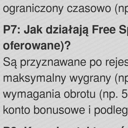
ograniczony czasowo (np
P7: Jak działają Free S
oferowane)?
Są przyznawane po rejest
maksymalny wygrany (np
wymagania obrotu (np. 50
konto bonusowe i podleg