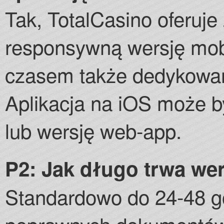
Tak, TotalCasino oferuje
responsywną wersję mob
czasem także dedykowan
Aplikacja na iOS może b
lub wersję web-app.
P2: Jak długo trwa wer
Standardowo do 24-48 go