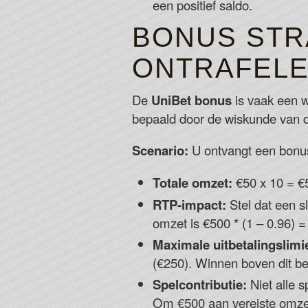
een positief saldo.
BONUS STR
ONTRAFELE
De
UniBet bonus
is vaak een w
bepaald door de wiskunde van 
Scenario:
U ontvangt een bonus
Totale omzet:
€50 x 10 = €
RTP-impact:
Stel dat een s
omzet is €500 * (1 – 0.96) = 
Maximale uitbetalingslimie
(€250). Winnen boven dit bed
Spelcontributie:
Niet alle 
Om €500 aan vereiste omzet 