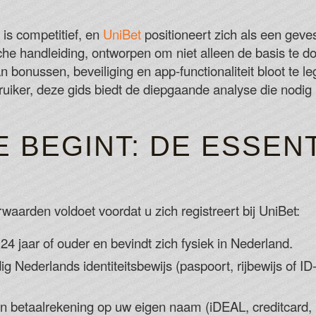
Intertops Casino No Deposit Bonus Cod
It's a common theme found in pokies and, 
is competitief, en
UniBet
positioneert zich als een geve
graphics and sounds are sleek and well
che handleiding, ontworpen om niet alleen de basis te 
Storspelare Casino No Deposit Bonus C
onussen, beveiliging en app-functionaliteit bloot te l
Rescue Pamina, the Taminos girlfriend fr
ruiker, deze gids biedt de diepgaande analyse die nodi
of the Night to get the biggest prize of t
Play Free Slots Online
 BEGINT: DE ESSEN
waarden voldoet voordat u zich registreert bij UniBet:
24 jaar of ouder en bevindt zich fysiek in Nederland.
g Nederlands identiteitsbewijs (paspoort, rijbewijs of 
n betaalrekening op uw eigen naam (iDEAL, creditcard, 