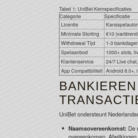
Tabel 1: UniBet Kernspecificaties
Categorie
Specificatie
Licentie
Kansspelautor
Minimale Storting
€10 (variëren
Withdrawal Tijd
1-3 bankdagen 
Spelaanbod
1000+ slots, 
Klantenservice
24/7 Live chat,
App Compatibiliteit
Android 8.0+, 
BANKIEREN
TRANSACT
UniBet ondersteunt Nederlandse
Naamsovereenkomst:
De n
overeenkomen. Afwijkingen 