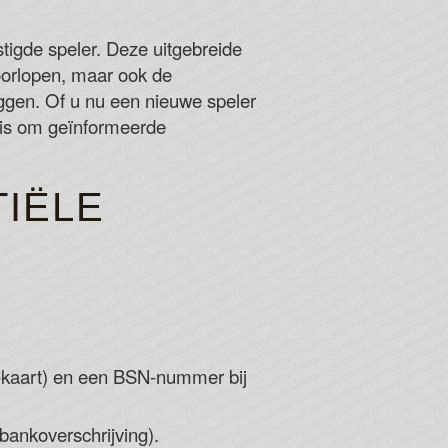
es For Free Spins 2026
while there isn't anything particularly unique here, the
stigde speler. Deze uitgebreide
-done.
doorlopen, maar ook de
odes For Free Spins 2026
eggen. Of u nu een nieuwe speler
om the captivity of the old priest and defeat the Queen
g is om geïnformeerde
he game.
TIËLE
ID-kaart) en een BSN-nummer bij
bankoverschrijving).