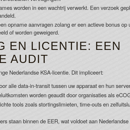
es worden in een wachtrij verwerkt. Een verzoek gepl
andeld.
en opname aanvragen zolang er een actieve bonus op 
eeld of worden geweigerd.
G EN LICENTIE: EEN
E AUDIT
nge Nederlandse KSA-licentie. Dit impliceert:
or alle data-in-transit tussen uw apparaat en hun server
luitkomsten worden geaudit door organisaties als eCOG
chte tools zoals stortingslimieten, time-outs en zelfuitsl
ers staan binnen de EER, wat voldoet aan Nederlandse