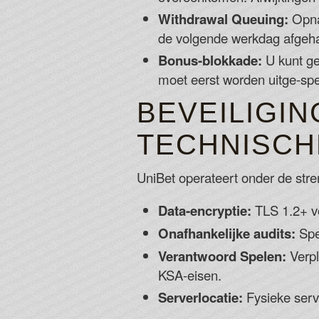
Withdrawal Queuing:
Opnam
de volgende werkdag afgeh
Bonus-blokkade:
U kunt ge
moet eerst worden uitge-sp
BEVEILIGIN
TECHNISCH
UniBet operateert onder de stre
Data-encryptie:
TLS 1.2+ vo
Onafhankelijke audits:
Spe
Verantwoord Spelen:
Verpli
KSA-eisen.
Serverlocatie:
Fysieke serv