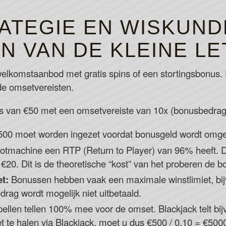
ATEGIE EN WISKUND
N VAN DE KLEINE LE
elkomstaanbod met gratis spins of een stortingsbonus.
de omsetvereisten.
 van €50 met een omsetvereiste van 10x (bonusbedrag
500 moet worden ingezet voordat bonusgeld wordt omge
lotmachine een RTP (Return to Player) van 96% heeft. 
€20. Dit is de theoretische “kost” van het proberen de bo
t:
Bonussen hebben vaak een maximale winstlimiet, bij
rag wordt mogelijk niet uitbetaald.
spellen tellen 100% mee voor de omset. Blackjack telt 
te halen via Blackjack, moet u dus €500 / 0.10 = €5000