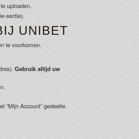
te uploaden.
e-sectie).
IJ UNIBET
men te voorkomen.
dres).
Gebruik altijd uw
n.
het “Mijn Account” gedeelte.