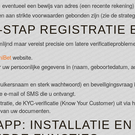
eventueel een bewijs van adres (een recente rekening) 
n aan strikte voorwaarden gebonden zijn (zie de strategi
STAP REGISTRATIE B
mlijnd maar vereist precisie om latere verificatieproble
niBet
website.
er uw persoonlijke gegevens in (naam, geboortedatum, a
uikersnaam en sterk wachtwoord) en beveiligingsvraag i
de e-mail of SMS die u ontvangt.
istratie, de KYC-verificatie (Know Your Customer) uit via 
s van uw documenten.
APP: INSTALLATIE EN