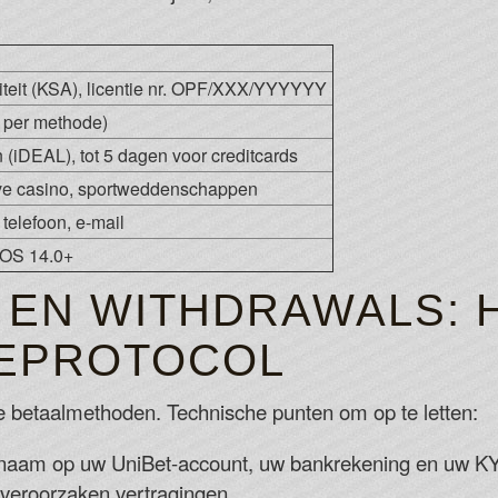
iteit (KSA), licentie nr. OPF/XXX/YYYYYY
d per methode)
(iDEAL), tot 5 dagen voor creditcards
live casino, sportweddenschappen
 telefoon, e-mail
iOS 14.0+
 EN WITHDRAWALS: 
IEPROTOCOL
 betaalmethoden. Technische punten om op te letten:
aam op uw UniBet-account, uw bankrekening en uw K
veroorzaken vertragingen.