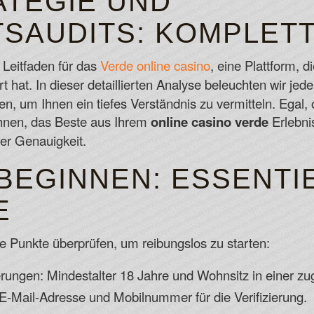
TEGIE UND
Deposit 5 Get Bonus Canada
TSAUDITS: KOMPLET
You may feel as though you're a part of
King Kong when playing Forgotten Isla
eitfaden für das
Verde online casino
, eine Plattform, d
10 Free Spins No Deposit Casino Cana
t hat. In dieser detaillierten Analyse beleuchten wir je
If that were then you can keep threshold
ien, um Ihnen ein tiefes Verständnis zu vermitteln. Egal,
course.
 Ihnen, das Beste aus Ihrem
online casino verde
Erlebni
Sunnyplayer Casino No Deposit Bonus 
her Genauigkeit.
BEGINNEN: ESSENTI
E
ese Punkte überprüfen, um reibungslos zu starten:
rungen: Mindestalter 18 Jahre und Wohnsitz in einer zug
n E-Mail-Adresse und Mobilnummer für die Verifizierung.