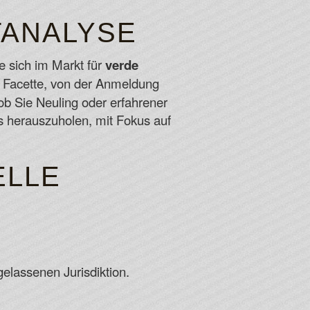
TANALYSE
 one of the many movies that have been created around
nd Megaways.
ie sich im Markt für
verde
da
de Facette, von der Anmeldung
 of 5 and 10 for example practice wise and out of
 ob Sie Neuling oder erfahrener
s herauszuholen, mit Fokus auf
Codes For Free Spins 2026
ELLE
elassenen Jurisdiktion.