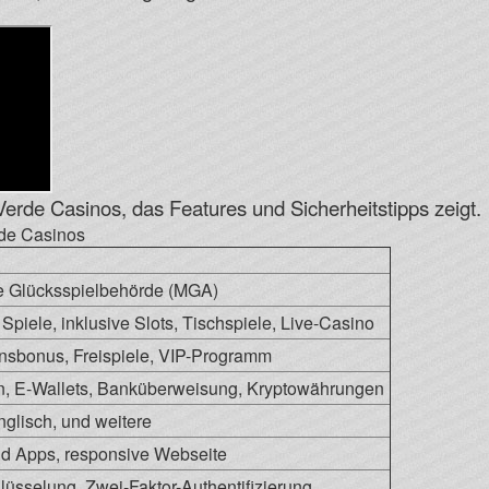
Verde Casinos, das Features und Sicherheitstipps zeigt.
rde Casinos
e Glücksspielbehörde (MGA)
Spiele, inklusive Slots, Tischspiele, Live-Casino
sbonus, Freispiele, VIP-Programm
en, E-Wallets, Banküberweisung, Kryptowährungen
glisch, und weitere
id Apps, responsive Webseite
üsselung, Zwei-Faktor-Authentifizierung