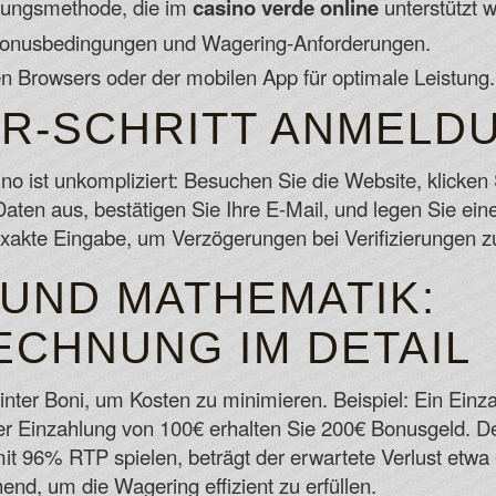
hlungsmethode, die im
casino verde online
unterstützt w
 Bonusbedingungen und Wagering-Anforderungen.
len Browsers oder der mobilen App für optimale Leistung.
ÜR-SCHRITT ANMELD
o ist unkompliziert: Besuchen Sie die Website, klicken Si
aten aus, bestätigen Sie Ihre E-Mail, und legen Sie ein
 exakte Eingabe, um Verzögerungen bei Verifizierungen 
 UND MATHEMATIK:
CHNUNG IM DETAIL
inter Boni, um Kosten zu minimieren. Beispiel: Ein Ein
ner Einzahlung von 100€ erhalten Sie 200€ Bonusgeld. 
it 96% RTP spielen, beträgt der erwartete Verlust etwa 
end, um die Wagering effizient zu erfüllen.