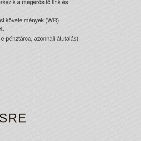
rkezik a megerősítő link és
dási követelmények (WR)
t.
e-pénztárca, azonnali átutalás)
ÉSRE