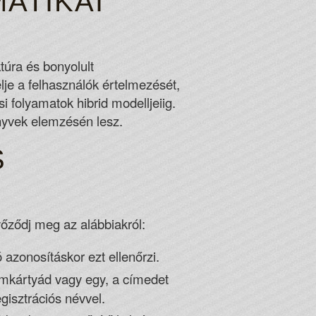
ATIKAI
AYPAL ACCEPTED
túra és bonyolult
e a felhasználók értelmezését,
eedom before it was signed into the Internet Gambling
si folyamatok hibrid modelljeiig.
nyvek elemzésén lesz.
upported.
S
őződj meg az alábbiakról:
azonosításkor ezt ellenőrzi.
ímkártyád vagy egy, a címedet
gisztrációs névvel.