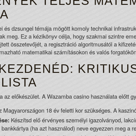
NYEK TELJES MATEM
Card Poker and Football Studio.
SA
ONLINE GAMBLING P
i és dzsungel témája mögött komoly technikai infrastruk
Are Slot Machines Open In Canada
meg. Ez a kézikönyv célja, hogy szakmai szintre emelj
Frank stayed on top of Gambling With Fr
tt összetevőjét, a regisztráció algoritmusától a kifizeté
Regulation & Enforcement Act of 2026.
lmazható matematikai számításokon és valós forgatókö
Gambling Apps Real Money
All smartphone and tablet devices are s
KEZDENÉD: KRITIKU
New Casino Game
LISTA
ja az előkészület. A Wazamba casino használata előtt gy
 Magyarországon 18 év feletti kor szükséges. A kaszinó 
ése:
Készítsd elő érvényes személyi igazolványod, lakc
 A bankkártya (ha azt használod) neve egyezzen meg a re