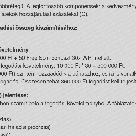
brétegű. A legfontosabb komponensek: a kedvezményez
átékok hozzájárulási százalékai (C).
adási összeg kiszámításához:
követelmény
000 Ft + 50 Free Spin bónuszt 30x WR mellett.
ogadási követelmény: 10 000 Ft * 30 = 300 000 Ft.
000 Ft) szintén hozzáadódik a bónuszhoz, és rá is vona
fogadás. Összesen tehát 360 000 Ft fogadást kell teljesít
 jelentése:
ben számít bele a fogadási követelménybe. A táblázatok
ztás)
san halad a progress)
assú)