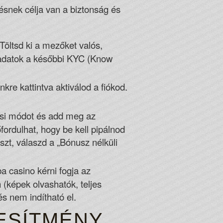
ésnek célja van a biztonság és
 Töltsd ki a mezőket valós,
rő adatok a későbbi KYC (Know
kre kattintva aktiválod a fiókod.
tési módot és add meg az
ordulhat, hogy be kell pipálnod
szt, válaszd a „Bónusz nélküli
a casino kérni fogja az
 (képek olvashatók, teljes
és nem indítható el.
JESÍTMÉNY