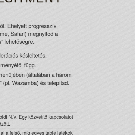
l. Ehelyett progresszív
me, Safari) megnyitod a
s” lehetőségre.
erációs késleltetés.
tményétől függ.
menüjében (általában a három
” (pl. Wazamba) és telepítsd.
bidi N.V. Egy közvetítő kapcsolatot
zött.
i a felső, míg egyes table játékok