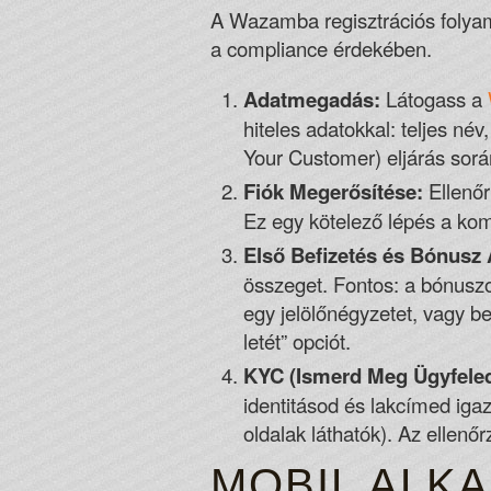
A Wazamba regisztrációs folyam
a compliance érdekében.
Adatmegadás:
Látogass a
hiteles adatokkal: teljes né
Your Customer) eljárás sorá
Fiók Megerősítése:
Ellenőr
Ez egy kötelező lépés a kom
Első Befizetés és Bónusz 
összeget. Fontos: a bónuszo
egy jelölőnégyzetet, vagy b
letét” opciót.
KYC (Ismerd Meg Ügyfeled
identitásod és lakcímed iga
oldalak láthatók). Az ellenő
MOBIL ALKA