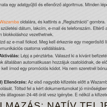
ata egy adatgyűjtő és ellenőrző algoritmus. Minden lép
Wazamba
oldalára, és kattints a „Regisztráció” gombra.
v, születési dátum, lakcím, e-mail és telefonszám. Elté
n blokkoláshoz vezethetnek.
izd az e-mail fiókod. Meg kell érkeznie egy megerősítő lin
munikációs csatorna validálására.
Aktiválás:
Lépj a pénztárba. Válaszd ki a kívánt befize
k általában automatikusan hozzájuk csatolódnak, de előf
e kell írnod egy promóciós kódot. Ha nem szeretnél bónu
) Ellenőrzés:
Az első nagyobb kifizetés előtt a Wazamb
zolását. Töltsd fel a kért dokumentumokat jó minőségben
rzés átlagosan 24-48 órát vesz igénybe. E nélkül a kifizet
LMAZÁS: NATÍV TEL