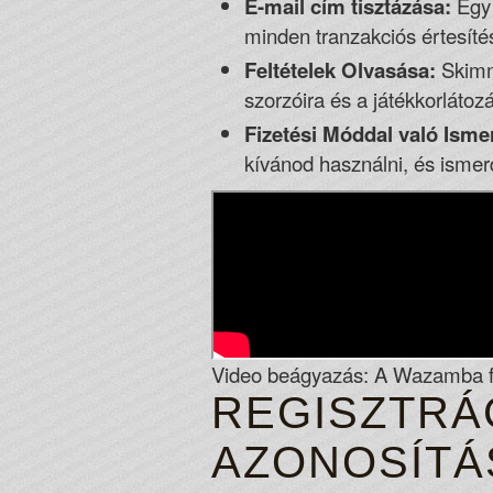
E-mail cím tisztázása:
Egy 
minden tranzakciós értesíté
Feltételek Olvasása:
Skimme
szorzóira és a játékkorláto
Fizetési Móddal való Isme
kívánod használni, és ismerd
Video beágyazás: A Wazamba fe
REGISZTRÁ
AZONOSÍTÁ