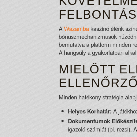
KÖVETELMÉ
FELBONTÁ
A
Wazamba
kaszinó élénk színe
bónuszmechanizmusok húzódnak 
bemutatva a platform minden rejte
A hangsúly a gyakorlatban alka
MIELŐTT EL
ELLENŐRZŐ
Minden hatékony stratégia alap
Helyes Korhatár:
A játékhoz
Dokumentumok Előkészít
igazoló számlát (pl. rezsi).