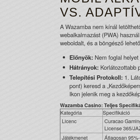
VS. ADAPT
A Wazamba nem kínál letölthető 
webalkalmazást (PWA) használ. 
weboldalt, és a böngésző lehető
Előnyök:
Nem foglal helyet 
Hátrányok:
Korlátozottabb p
Telepítési Protokoll:
1. Lát
pont) keresd a „Kezdőképerny
Ikon jelenik meg a kezdőké
Wazamba Casino: Teljes Specifiká
Kategória
Specifikáció
Licenc
Curacao Gaming
License 365/JA
Játékmenet
Átlagosan 95%-9