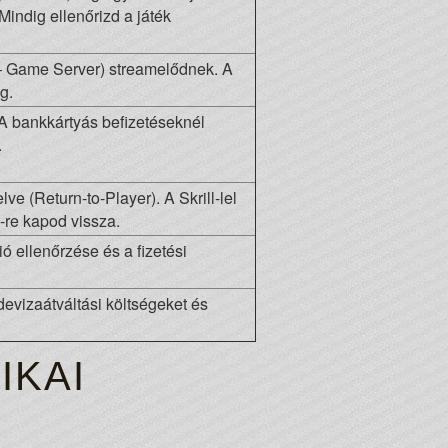
 Mindig ellenőrizd a játék
 – Game Server) streamelődnek. A
g.
A bankkártyás befizetéseknél
.
ve (Return-to-Player). A Skrill-lel
l-re kapod vissza.
ió ellenőrzése és a fizetési
evizaátváltási költségeket és
IKAI