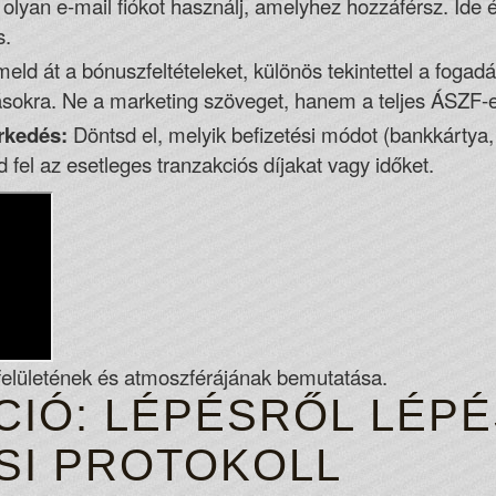
olyan e-mail fiókot használj, amelyhez hozzáférsz. Ide é
s.
ld át a bónuszfeltételeket, különös tekintettel a foga
zásokra. Ne a marketing szöveget, hanem a teljes ÁSZF-e
rkedés:
Döntsd el, melyik befizetési módot (bankkártya, 
 fel az esetleges tranzakciós díjakat vagy időket.
lületének és atmoszférájának bemutatása.
CIÓ: LÉPÉSRŐL LÉP
SI PROTOKOLL