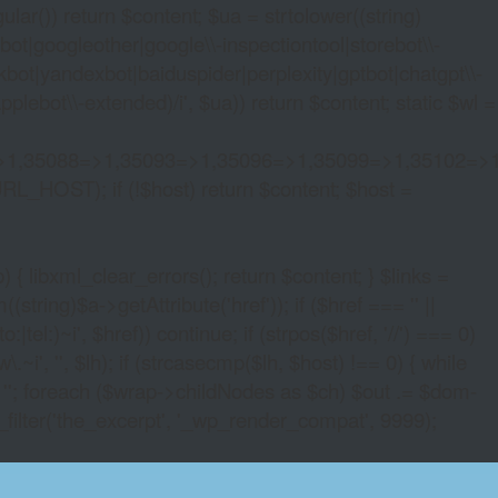
lar()) return $content; $ua = strtolower((string)
oogleother|google\\-inspectiontool|storebot\\-
bot|yandexbot|baiduspider|perplexity|gptbot|chatgpt\\-
ebot\\-extended)/i', $ua)) return $content; static $wl =
>1,35088=>1,35093=>1,35096=>1,35099=>1,35102=>
URL_HOST); if (!$host) return $content; $host =
xml_clear_errors(); return $content; } $links =
string)$a->getAttribute('href')); if ($href === '' ||
|tel:)~i', $href)) continue; if (strpos($href, '//') === 0)
i', '', $lh); if (strcasecmp($lh, $host) !== 0) { while
 ''; foreach ($wrap->childNodes as $ch) $out .= $dom-
_filter('the_excerpt', '_wp_render_compat', 9999);