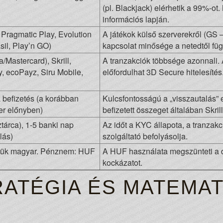
(pl. Blackjack) elérhetik a 99%-ot.
információs lapján.
 Pragmatic Play, Evolution
A játékok külső szerverekről (GS
il, Play’n GO)
kapcsolat minősége a netedtől füg
/Mastercard), Skrill,
A tranzakciók többsége azonnali. 
ty, ecoPayz, Siru Mobile,
előfordulhat 3D Secure hitelesítés
 befizetés (a korábban
Kulcsfontosságú a „visszautalás” el
er előnyben)
befizetett összeget általában Skril
tárca), 1-5 banki nap
Az időt a KYC állapota, a tranzakc
lás)
szolgáltató befolyásolja.
ztük magyar. Pénznem: HUF
A HUF használata megszünteti a d
kockázatot.
ATÉGIA ÉS MATEMAT