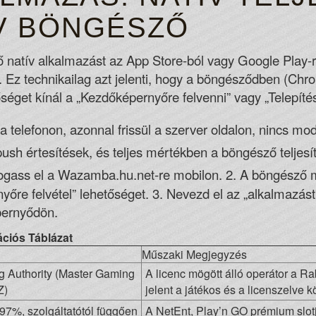
ÍV BÖNGÉSZŐ
natív alkalmazást az App Store-ból vagy Google Play-rő
Ez technikailag azt jelenti, hogy a böngésződben (Chro
séget kínál a „Kezdőképernyőre felvenni” vagy „Telepíté
a telefonon, azonnal frissül a szerver oldalon, nincs mod
ush értesítések, és teljes mértékben a böngésző teljesí
ogass el a Wazamba.hu.net-re mobilon. 2. A böngésző 
őre felvétel” lehetőséget. 3. Nevezd el az „alkalmazást
pernyődön.
ciós Táblázat
Műszaki Megjegyzés
 Authority (Master Gaming
A licenc mögött álló operátor a Ra
Z)
jelent a játékos és a licenszelve kö
7%, szolgáltatótól függően
A NetEnt, Play’n GO prémium slotja