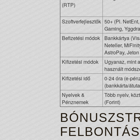
(RTP)
Szoftverfejlesztők
50+ (Pl. NetEnt,
Gaming, Yggdras
Befizetési módok
Bankkártya (Visa
Neteller, MiFini
AstroPay, Jeton
Kifizetési módok
Ugyanaz, mint a
használt módsz
Kifizetési idő
0-24 óra (e-pénz
(bankkárta/átuta
Nyelvek &
Több nyelv, kö
Pénznemek
(Forint)
BÓNUSZSTR
FELBONTÁS