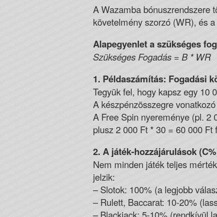
A Wazamba bónuszrendszere töb
követelmény szorzó (WR), és a j
Alapegyenlet a szükséges fog
Szükséges Fogadás = B * WR
1. Példaszámítás: Fogadási 
Tegyük fel, hogy kapsz egy 10 
A készpénzösszegre vonatkozó f
A Free Spin nyereménye (pl. 2 
plusz 2 000 Ft * 30 = 60 000 Ft 
2. A játék-hozzájárulások (C%)
Nem minden játék teljes mérték
jelzik:
– Slotok: 100% (a legjobb válas
– Rulett, Baccarat: 10-20% (las
– Blackjack: 5-10% (rendkívül l