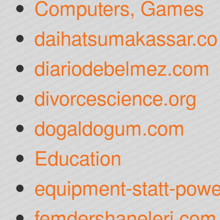
Computers, Games
daihatsumakassar.co
diariodebelmez.com
divorcescience.org
dogaldogum.com
Education
equipment-statt-powe
femdershaneleri.com.