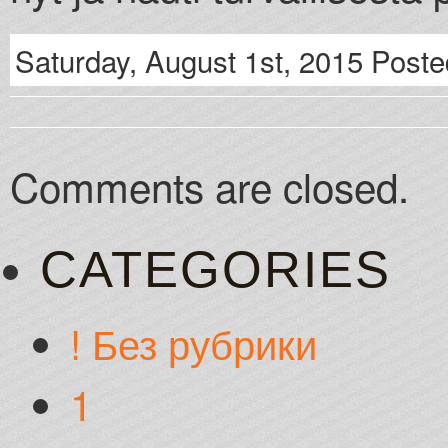
Saturday, August 1st, 2015 Poste
Comments are closed.
CATEGORIES
! Без рубрики
1