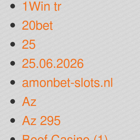
1Win tr
20bet
25
25.06.2026
amonbet-slots.nl
Az
Az 295
Beef Casino (1)