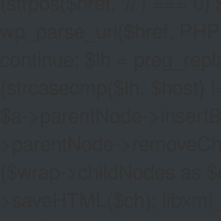
(strpos($href, '//') === 0) 
wp_parse_url($href, PHP
continue; $lh = preg_replac
(strcasecmp($lh, $host) !=
$a->parentNode->insertBef
>parentNode->removeChild(
($wrap->childNodes as $
>saveHTML($ch); libxml_cl