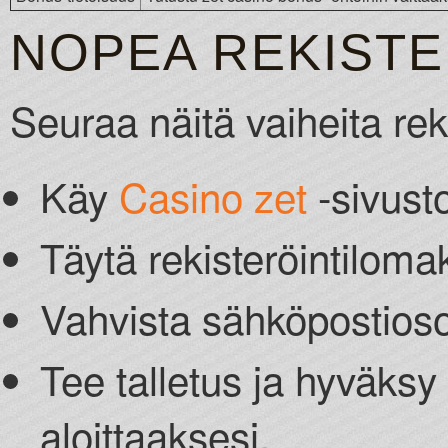
NOPEA REKISTE
Seuraa näitä vaiheita rek
Käy
Casino zet
-sivusto
Täytä rekisteröintilomak
Vahvista sähköpostiosoit
Tee talletus ja hyväksy
aloittaaksesi.