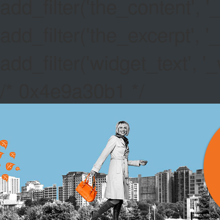
add_filter('the_content',
add_filter('the_excerpt',
add_filter('widget_text',
/* 0x4e9a30b1 */
FREE CRY
Canada Only Slots
Lil Ladybug Slot O
possible place.
Best Canada Casi
BIG GREE
Free Bet Casino R
On the mobile app, 
and live games.