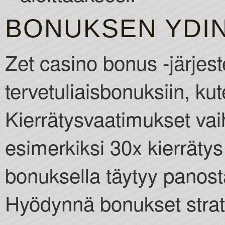
BONUKSEN YDI
Zet casino bonus -järjest
tervetuliaisbonuksiin, ku
Kierrätysvaatimukset vaih
esimerkiksi 30x kierrätys
bonuksella täytyy panos
Hyödynnä bonukset strate